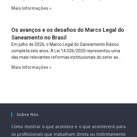
constitua uma SPE para implantar e gerir o
Mais Informações »
empreendimento. Ou seja, a suposta “fraude à licitação” é
um requisito legal da operação. Na Lei de Concessões, a
figura é facultativa e sujeita a uma escolha racional de
Os avanços e os desafios do Marco Legal do
projeto a projeto.
Saneamento no Brasil
Em julho de 2026, o Marco Legal do Saneamento Básico
completa seis anos. A Lei 14.026/2020 representou uma
das mais relevantes reformas institucionais do setor ao
estabelecer metas claras para a universalização dos
Mais Informações »
serviços, ampliar a participação da iniciativa privada,
fortalecer o papel regulador da Agência Nacional de Águas
e Saneamento Básico (ANA) e criar mecanismos voltados
à segurança jurídica dos contratos.
Sobre Nós
Como mostrar o que acontece e o que acontecerá para
os profissionais que trabalham direta ou indiretamente