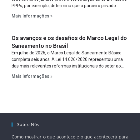
PPPs, por exemplo, determina que o parceiro privado
constitua uma SPE para implantar e gerir o
Mais Informações »
empreendimento. Ou seja, a suposta “fraude à licitação” é
um requisito legal da operação. Na Lei de Concessões, a
figura é facultativa e sujeita a uma escolha racional de
Os avanços e os desafios do Marco Legal do
projeto a projeto.
Saneamento no Brasil
Em julho de 2026, o Marco Legal do Saneamento Básico
completa seis anos. A Lei 14.026/2020 representou uma
das mais relevantes reformas institucionais do setor ao
estabelecer metas claras para a universalização dos
Mais Informações »
serviços, ampliar a participação da iniciativa privada,
fortalecer o papel regulador da Agência Nacional de Águas
e Saneamento Básico (ANA) e criar mecanismos voltados
à segurança jurídica dos contratos.
Sobre Nós
Como mostrar o que acontece e o que acontecerá para