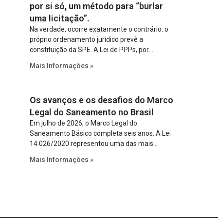
por si só, um método para “burlar
uma licitação”.
Na verdade, ocorre exatamente o contrário: o
próprio ordenamento jurídico prevê a
constituição da SPE. A Lei de PPPs, por
exemplo, determina que o parceiro privado
Mais Informações »
constitua uma SPE para implantar e gerir o
empreendimento. Ou seja, a suposta “fraude à
licitação” é um requisito legal da operação. Na
Os avanços e os desafios do Marco
Lei de Concessões, a figura é facultativa e
sujeita a uma escolha racional de projeto a
Legal do Saneamento no Brasil
projeto.
Em julho de 2026, o Marco Legal do
Saneamento Básico completa seis anos. A Lei
14.026/2020 representou uma das mais
relevantes reformas institucionais do setor ao
Mais Informações »
estabelecer metas claras para a
universalização dos serviços, ampliar a
participação da iniciativa privada, fortalecer o
papel regulador da Agência Nacional de Águas
e Saneamento Básico (ANA) e criar
mecanismos voltados à segurança jurídica dos