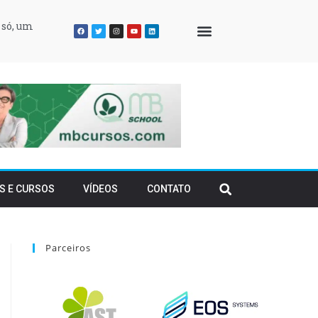
 só, um
QUEM SOMOS
S E CURSOS
VÍDEOS
CONTATO
Parceiros