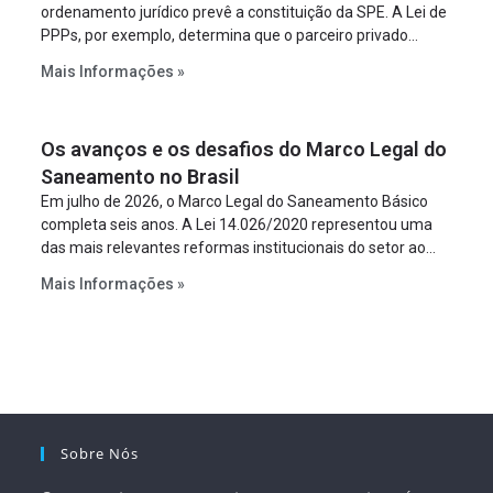
ordenamento jurídico prevê a constituição da SPE. A Lei de
PPPs, por exemplo, determina que o parceiro privado
constitua uma SPE para implantar e gerir o
Mais Informações »
empreendimento. Ou seja, a suposta “fraude à licitação” é
um requisito legal da operação. Na Lei de Concessões, a
figura é facultativa e sujeita a uma escolha racional de
Os avanços e os desafios do Marco Legal do
projeto a projeto.
Saneamento no Brasil
Em julho de 2026, o Marco Legal do Saneamento Básico
completa seis anos. A Lei 14.026/2020 representou uma
das mais relevantes reformas institucionais do setor ao
estabelecer metas claras para a universalização dos
Mais Informações »
serviços, ampliar a participação da iniciativa privada,
fortalecer o papel regulador da Agência Nacional de Águas
e Saneamento Básico (ANA) e criar mecanismos voltados
à segurança jurídica dos contratos.
Sobre Nós