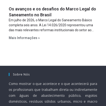
figura é facultativa e sujeita a uma escolha racional de
Os avanços e os desafios do Marco Legal do
projeto a projeto.
Saneamento no Brasil
Em julho de 2026, o Marco Legal do Saneamento Básico
completa seis anos. A Lei 14.026/2020 representou uma
das mais relevantes reformas institucionais do setor ao
estabelecer metas claras para a universalização dos
Mais Informações »
serviços, ampliar a participação da iniciativa privada,
fortalecer o papel regulador da Agência Nacional de Águas
e Saneamento Básico (ANA) e criar mecanismos voltados
à segurança jurídica dos contratos.
Sobre Nós
Como mostrar o que acontece e o que acontecerá para
os profissionais que trabalham direta ou indiretamente
com águas de abastecimento público, esgotos
domésticos, resíduos sólidos urbanos, micro e macro