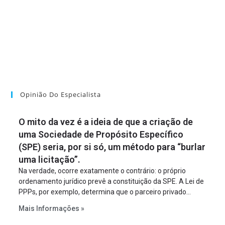
Opinião Do Especialista
O mito da vez é a ideia de que a criação de
uma Sociedade de Propósito Específico
(SPE) seria, por si só, um método para “burlar
uma licitação”.
Na verdade, ocorre exatamente o contrário: o próprio
ordenamento jurídico prevê a constituição da SPE. A Lei de
PPPs, por exemplo, determina que o parceiro privado
constitua uma SPE para implantar e gerir o
Mais Informações »
empreendimento. Ou seja, a suposta “fraude à licitação” é
um requisito legal da operação. Na Lei de Concessões, a