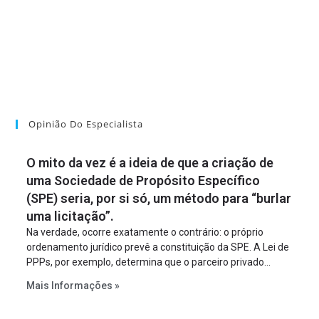
Opinião Do Especialista
O mito da vez é a ideia de que a criação de
uma Sociedade de Propósito Específico
(SPE) seria, por si só, um método para “burlar
uma licitação”.
Na verdade, ocorre exatamente o contrário: o próprio
ordenamento jurídico prevê a constituição da SPE. A Lei de
PPPs, por exemplo, determina que o parceiro privado
constitua uma SPE para implantar e gerir o
Mais Informações »
empreendimento. Ou seja, a suposta “fraude à licitação” é
um requisito legal da operação. Na Lei de Concessões, a