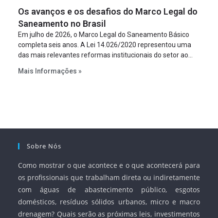
figura é facultativa e sujeita a uma escolha racional de
Os avanços e os desafios do Marco Legal do
projeto a projeto.
Saneamento no Brasil
Em julho de 2026, o Marco Legal do Saneamento Básico
completa seis anos. A Lei 14.026/2020 representou uma
das mais relevantes reformas institucionais do setor ao
estabelecer metas claras para a universalização dos
Mais Informações »
serviços, ampliar a participação da iniciativa privada,
fortalecer o papel regulador da Agência Nacional de Águas
e Saneamento Básico (ANA) e criar mecanismos voltados
à segurança jurídica dos contratos.
Sobre Nós
Como mostrar o que acontece e o que acontecerá para
os profissionais que trabalham direta ou indiretamente
com águas de abastecimento público, esgotos
domésticos, resíduos sólidos urbanos, micro e macro
drenagem? Quais serão as próximas leis, investimentos