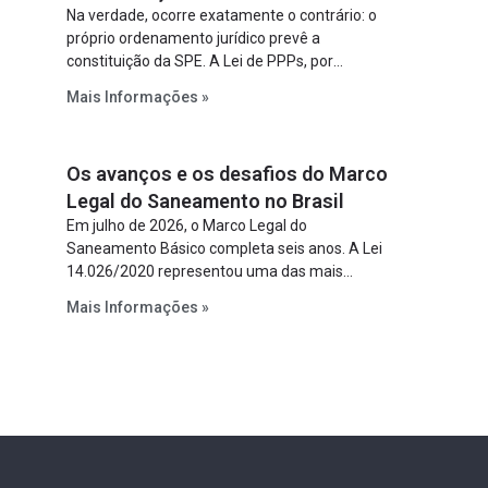
Na verdade, ocorre exatamente o contrário: o
próprio ordenamento jurídico prevê a
constituição da SPE. A Lei de PPPs, por
exemplo, determina que o parceiro privado
Mais Informações »
constitua uma SPE para implantar e gerir o
empreendimento. Ou seja, a suposta “fraude à
licitação” é um requisito legal da operação. Na
Os avanços e os desafios do Marco
Lei de Concessões, a figura é facultativa e
sujeita a uma escolha racional de projeto a
Legal do Saneamento no Brasil
projeto.
Em julho de 2026, o Marco Legal do
Saneamento Básico completa seis anos. A Lei
14.026/2020 representou uma das mais
relevantes reformas institucionais do setor ao
Mais Informações »
estabelecer metas claras para a
universalização dos serviços, ampliar a
participação da iniciativa privada, fortalecer o
papel regulador da Agência Nacional de Águas
e Saneamento Básico (ANA) e criar
mecanismos voltados à segurança jurídica dos
contratos.