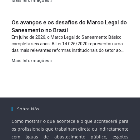
Mais Informações »
empreendimento. Ou seja, a suposta “fraude à licitação” é
um requisito legal da operação. Na Lei de Concessões, a
figura é facultativa e sujeita a uma escolha racional de
Os avanços e os desafios do Marco Legal do
projeto a projeto.
Saneamento no Brasil
Em julho de 2026, o Marco Legal do Saneamento Básico
completa seis anos. A Lei 14.026/2020 representou uma
das mais relevantes reformas institucionais do setor ao
estabelecer metas claras para a universalização dos
Mais Informações »
serviços, ampliar a participação da iniciativa privada,
fortalecer o papel regulador da Agência Nacional de Águas
e Saneamento Básico (ANA) e criar mecanismos voltados
à segurança jurídica dos contratos.
Sobre Nós
Como mostrar o que acontece e o que acontecerá para
os profissionais que trabalham direta ou indiretamente
com águas de abastecimento público, esgotos