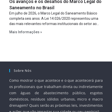
Os avanços e os desafios do Marco Legal do
projeto a projeto.
Saneamento no Brasil
Em julho de 2026, o Marco Legal do Saneamento Básico
completa seis anos. A Lei 14.026/2020 representou uma
das mais relevantes reformas institucionais do setor ao
estabelecer metas claras para a universalização dos
Mais Informações »
serviços, ampliar a participação da iniciativa privada,
fortalecer o papel regulador da Agência Nacional de Águas
e Saneamento Básico (ANA) e criar mecanismos voltados
à segurança jurídica dos contratos.
Sobre Nós
Como mostrar o que acontece e o que acontecerá para
os profissionais que trabalham direta ou indiretamente
com águas de abastecimento público, esgotos
domésticos, resíduos sólidos urbanos, micro e macro
drenagem? Quais serão as próximas leis, investimentos
e ações que vão impactar sua cidade ou seu negócio?