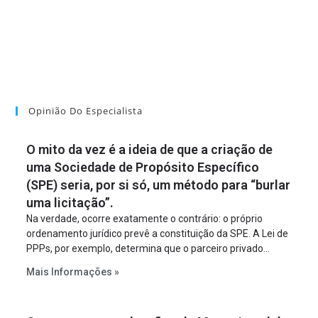
Opinião Do Especialista
O mito da vez é a ideia de que a criação de
uma Sociedade de Propósito Específico
(SPE) seria, por si só, um método para “burlar
uma licitação”.
Na verdade, ocorre exatamente o contrário: o próprio
ordenamento jurídico prevê a constituição da SPE. A Lei de
PPPs, por exemplo, determina que o parceiro privado
constitua uma SPE para implantar e gerir o
Mais Informações »
empreendimento. Ou seja, a suposta “fraude à licitação” é
um requisito legal da operação. Na Lei de Concessões, a
figura é facultativa e sujeita a uma escolha racional de