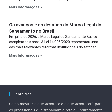
constitua uma SPE para implantar e gerir o
Mais Informações »
empreendimento. Ou seja, a suposta “fraude à licitação” é
um requisito legal da operação. Na Lei de Concessões, a
figura é facultativa e sujeita a uma escolha racional de
Os avanços e os desafios do Marco Legal do
projeto a projeto.
Saneamento no Brasil
Em julho de 2026, o Marco Legal do Saneamento Básico
completa seis anos. A Lei 14.026/2020 representou uma
das mais relevantes reformas institucionais do setor ao
estabelecer metas claras para a universalização dos
Mais Informações »
serviços, ampliar a participação da iniciativa privada,
fortalecer o papel regulador da Agência Nacional de Águas
e Saneamento Básico (ANA) e criar mecanismos voltados
à segurança jurídica dos contratos.
Sobre Nós
Como mostrar o que acontece e o que acontecerá para
os profissionais que trabalham direta ou indiretamente