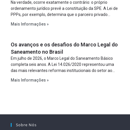
Na verdade, ocorre exatamente o contrário: o próprio
ordenamento jurídico prevê a constituição da SPE. A Lei de
PPPs, por exemplo, determina que o parceiro privado
constitua uma SPE para implantar e gerir o
Mais Informações »
empreendimento. Ou seja, a suposta “fraude à licitação” é
um requisito legal da operação. Na Lei de Concessões, a
figura é facultativa e sujeita a uma escolha racional de
Os avanços e os desafios do Marco Legal do
projeto a projeto.
Saneamento no Brasil
Em julho de 2026, o Marco Legal do Saneamento Básico
completa seis anos. A Lei 14.026/2020 representou uma
das mais relevantes reformas institucionais do setor ao
estabelecer metas claras para a universalização dos
Mais Informações »
serviços, ampliar a participação da iniciativa privada,
fortalecer o papel regulador da Agência Nacional de Águas
e Saneamento Básico (ANA) e criar mecanismos voltados
à segurança jurídica dos contratos.
Sobre Nós