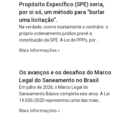
Propósito Específico (SPE) seria,
por si só, um método para “burlar
uma licitação”.
Na verdade, ocorre exatamente o contrário: o
próprio ordenamento jurídico prevê a
constituição da SPE. A Lei de PPPs, por
exemplo, determina que o parceiro privado
Mais Informações »
constitua uma SPE para implantar e gerir o
empreendimento. Ou seja, a suposta “fraude à
licitação” é um requisito legal da operação. Na
Os avanços e os desafios do Marco
Lei de Concessões, a figura é facultativa e
sujeita a uma escolha racional de projeto a
Legal do Saneamento no Brasil
projeto.
Em julho de 2026, o Marco Legal do
Saneamento Básico completa seis anos. A Lei
14.026/2020 representou uma das mais
relevantes reformas institucionais do setor ao
Mais Informações »
estabelecer metas claras para a
universalização dos serviços, ampliar a
participação da iniciativa privada, fortalecer o
papel regulador da Agência Nacional de Águas
e Saneamento Básico (ANA) e criar