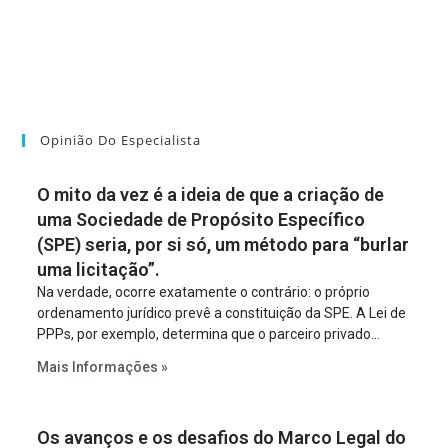
Opinião Do Especialista
O mito da vez é a ideia de que a criação de
uma Sociedade de Propósito Específico
(SPE) seria, por si só, um método para “burlar
uma licitação”.
Na verdade, ocorre exatamente o contrário: o próprio
ordenamento jurídico prevê a constituição da SPE. A Lei de
PPPs, por exemplo, determina que o parceiro privado
constitua uma SPE para implantar e gerir o
Mais Informações »
empreendimento. Ou seja, a suposta “fraude à licitação” é
um requisito legal da operação. Na Lei de Concessões, a
figura é facultativa e sujeita a uma escolha racional de
Os avanços e os desafios do Marco Legal do
projeto a projeto.