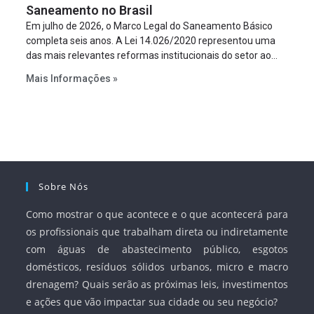
Saneamento no Brasil
Em julho de 2026, o Marco Legal do Saneamento Básico
completa seis anos. A Lei 14.026/2020 representou uma
das mais relevantes reformas institucionais do setor ao
estabelecer metas claras para a universalização dos
Mais Informações »
serviços, ampliar a participação da iniciativa privada,
fortalecer o papel regulador da Agência Nacional de Águas
e Saneamento Básico (ANA) e criar mecanismos voltados
à segurança jurídica dos contratos.
Sobre Nós
Como mostrar o que acontece e o que acontecerá para
os profissionais que trabalham direta ou indiretamente
com águas de abastecimento público, esgotos
domésticos, resíduos sólidos urbanos, micro e macro
drenagem? Quais serão as próximas leis, investimentos
e ações que vão impactar sua cidade ou seu negócio?