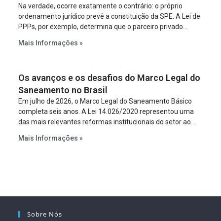
Na verdade, ocorre exatamente o contrário: o próprio
ordenamento jurídico prevê a constituição da SPE. A Lei de
PPPs, por exemplo, determina que o parceiro privado
constitua uma SPE para implantar e gerir o
Mais Informações »
empreendimento. Ou seja, a suposta “fraude à licitação” é
um requisito legal da operação. Na Lei de Concessões, a
figura é facultativa e sujeita a uma escolha racional de
Os avanços e os desafios do Marco Legal do
projeto a projeto.
Saneamento no Brasil
Em julho de 2026, o Marco Legal do Saneamento Básico
completa seis anos. A Lei 14.026/2020 representou uma
das mais relevantes reformas institucionais do setor ao
estabelecer metas claras para a universalização dos
Mais Informações »
serviços, ampliar a participação da iniciativa privada,
fortalecer o papel regulador da Agência Nacional de Águas
e Saneamento Básico (ANA) e criar mecanismos voltados
à segurança jurídica dos contratos.
Sobre Nós