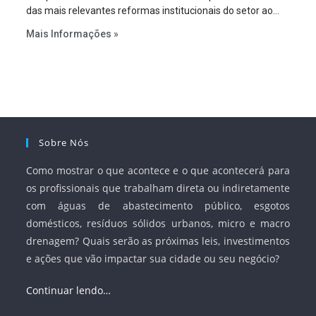
das mais relevantes reformas institucionais do setor ao
estabelecer metas claras para a universalização dos
Mais Informações »
serviços, ampliar a participação da iniciativa privada,
fortalecer o papel regulador da Agência Nacional de Águas
e Saneamento Básico (ANA) e criar mecanismos voltados
à segurança jurídica dos contratos.
Sobre Nós
Como mostrar o que acontece e o que acontecerá para
os profissionais que trabalham direta ou indiretamente
com águas de abastecimento público, esgotos
domésticos, resíduos sólidos urbanos, micro e macro
drenagem? Quais serão as próximas leis, investimentos
e ações que vão impactar sua cidade ou seu negócio?
Continuar lendo…