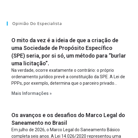
Opinião Do Especialista
O mito da vez é a ideia de que a criação de
uma Sociedade de Propósito Específico
(SPE) seria, por si só, um método para “burlar
uma licitação”.
Na verdade, ocorre exatamente o contrário: o próprio
ordenamento jurídico prevê a constituição da SPE. A Lei de
PPPs, por exemplo, determina que o parceiro privado
constitua uma SPE para implantar e gerir o
Mais Informações »
empreendimento. Ou seja, a suposta “fraude à licitação” é
um requisito legal da operação. Na Lei de Concessões, a
figura é facultativa e sujeita a uma escolha racional de
Os avanços e os desafios do Marco Legal do
projeto a projeto.
Saneamento no Brasil
Em julho de 2026, o Marco Legal do Saneamento Básico
completa seis anos. A Lei 14.026/2020 representou uma