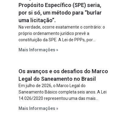
Propósito Específico (SPE) seria,
por si só, um método para “burlar
uma licitação”.
Na verdade, ocorre exatamente o contrário: o
próprio ordenamento jurídico prevê a
constituição da SPE. A Lei de PPPs, por
exemplo, determina que o parceiro privado
Mais Informações »
constitua uma SPE para implantar e gerir o
empreendimento. Ou seja, a suposta “fraude à
licitação” é um requisito legal da operação. Na
Os avanços e os desafios do Marco
Lei de Concessões, a figura é facultativa e
sujeita a uma escolha racional de projeto a
Legal do Saneamento no Brasil
projeto.
Em julho de 2026, o Marco Legal do
Saneamento Básico completa seis anos. A Lei
14.026/2020 representou uma das mais
relevantes reformas institucionais do setor ao
Mais Informações »
estabelecer metas claras para a
universalização dos serviços, ampliar a
participação da iniciativa privada, fortalecer o
papel regulador da Agência Nacional de Águas