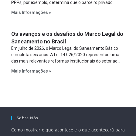
PPPs, por exemplo, determina que o parceiro privado
constitua uma SPE para implantar e gerir o
Mais Informações »
empreendimento. Ou seja, a suposta “fraude à licitação” é
um requisito legal da operação. Na Lei de Concessões, a
figura é facultativa e sujeita a uma escolha racional de
Os avanços e os desafios do Marco Legal do
projeto a projeto.
Saneamento no Brasil
Em julho de 2026, o Marco Legal do Saneamento Básico
completa seis anos. A Lei 14.026/2020 representou uma
das mais relevantes reformas institucionais do setor ao
estabelecer metas claras para a universalização dos
Mais Informações »
serviços, ampliar a participação da iniciativa privada,
fortalecer o papel regulador da Agência Nacional de Águas
e Saneamento Básico (ANA) e criar mecanismos voltados
à segurança jurídica dos contratos.
Sobre Nós
Como mostrar o que acontece e o que acontecerá para