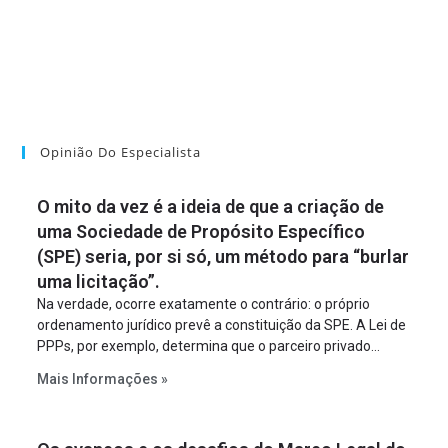
Opinião Do Especialista
O mito da vez é a ideia de que a criação de
uma Sociedade de Propósito Específico
(SPE) seria, por si só, um método para “burlar
uma licitação”.
Na verdade, ocorre exatamente o contrário: o próprio
ordenamento jurídico prevê a constituição da SPE. A Lei de
PPPs, por exemplo, determina que o parceiro privado
constitua uma SPE para implantar e gerir o
Mais Informações »
empreendimento. Ou seja, a suposta “fraude à licitação” é
um requisito legal da operação. Na Lei de Concessões, a
figura é facultativa e sujeita a uma escolha racional de