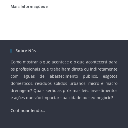
estabelecer metas claras para a universalização dos
Mais Informações »
serviços, ampliar a participação da iniciativa privada,
fortalecer o papel regulador da Agência Nacional de Águas
e Saneamento Básico (ANA) e criar mecanismos voltados
à segurança jurídica dos contratos.
Sobre Nós
Como mostrar o que acontece e o que acontecerá para
os profissionais que trabalham direta ou indiretamente
com águas de abastecimento público, esgotos
domésticos, resíduos sólidos urbanos, micro e macro
drenagem? Quais serão as próximas leis, investimentos
e ações que vão impactar sua cidade ou seu negócio?
Continuar lendo…