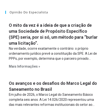
Opinião Do Especialista
O mito da vez é a ideia de que a criação de
uma Sociedade de Propósito Específico
(SPE) seria, por si só, um método para “burlar
uma licitação”.
Na verdade, ocorre exatamente o contrário: o próprio
ordenamento jurídico prevê a constituição da SPE. A Lei de
PPPs, por exemplo, determina que o parceiro privado
constitua uma SPE para implantar e gerir o
Mais Informações »
empreendimento. Ou seja, a suposta “fraude à licitação” é
um requisito legal da operação. Na Lei de Concessões, a
figura é facultativa e sujeita a uma escolha racional de
Os avanços e os desafios do Marco Legal do
projeto a projeto.
Saneamento no Brasil
Em julho de 2026, o Marco Legal do Saneamento Básico
completa seis anos. A Lei 14.026/2020 representou uma
das mais relevantes reformas institucionais do setor ao