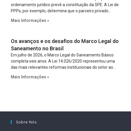
ordenamento jurídico prevê a constituição da SPE. A Lei de
PPPs, por exemplo, determina que o parceiro privado
constitua uma SPE para implantar e gerir o
Mais Informações »
empreendimento. Ou seja, a suposta “fraude à licitação” é
um requisito legal da operação. Na Lei de Concessões, a
figura é facultativa e sujeita a uma escolha racional de
Os avanços e os desafios do Marco Legal do
projeto a projeto.
Saneamento no Brasil
Em julho de 2026, o Marco Legal do Saneamento Básico
completa seis anos. A Lei 14.026/2020 representou uma
das mais relevantes reformas institucionais do setor ao
estabelecer metas claras para a universalização dos
Mais Informações »
serviços, ampliar a participação da iniciativa privada,
fortalecer o papel regulador da Agência Nacional de Águas
e Saneamento Básico (ANA) e criar mecanismos voltados
à segurança jurídica dos contratos.
Sobre Nós