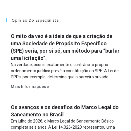
Opinião Do Especialista
O mito da vez é a ideia de que a criação de
uma Sociedade de Propósito Específico
(SPE) seria, por si só, um método para “burlar
uma licitação”.
Na verdade, ocorre exatamente o contrário: o próprio
ordenamento jurídico prevê a constituição da SPE. A Lei de
PPPs, por exemplo, determina que o parceiro privado
constitua uma SPE para implantar e gerir o
Mais Informações »
empreendimento. Ou seja, a suposta “fraude à licitação” é
um requisito legal da operação. Na Lei de Concessões, a
figura é facultativa e sujeita a uma escolha racional de
Os avanços e os desafios do Marco Legal do
projeto a projeto.
Saneamento no Brasil
Em julho de 2026, o Marco Legal do Saneamento Básico
completa seis anos. A Lei 14.026/2020 representou uma