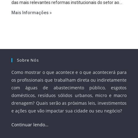
das mais relevantes reformas institucionais do setor ao
estabelecer metas claras para a universalização dos
Mais Informações »
serviços, ampliar a participação da iniciativa privada,
fortalecer o papel regulador da Agência Nacional de Águas
e Saneamento Básico (ANA) e criar mecanismos voltados
à segurança jurídica dos contratos.
Sobre Nós
Como mostrar o que acontece e o que acontecerá para
os profissionais que trabalham direta ou indiretamente
com águas de abastecimento público, esgotos
domésticos, resíduos sólidos urbanos, micro e macro
drenagem? Quais serão as próximas leis, investimentos
e ações que vão impactar sua cidade ou seu negócio?
Continuar lendo…