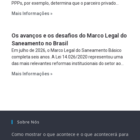
PPPs, por exemplo, determina que o parceiro privado
constitua uma SPE para implantar e gerir o
Mais Informações »
empreendimento. Ou seja, a suposta “fraude à licitação” é
um requisito legal da operação. Na Lei de Concessões, a
figura é facultativa e sujeita a uma escolha racional de
Os avanços e os desafios do Marco Legal do
projeto a projeto.
Saneamento no Brasil
Em julho de 2026, o Marco Legal do Saneamento Básico
completa seis anos. A Lei 14.026/2020 representou uma
das mais relevantes reformas institucionais do setor ao
estabelecer metas claras para a universalização dos
Mais Informações »
serviços, ampliar a participação da iniciativa privada,
fortalecer o papel regulador da Agência Nacional de Águas
e Saneamento Básico (ANA) e criar mecanismos voltados
à segurança jurídica dos contratos.
Sobre Nós
Como mostrar o que acontece e o que acontecerá para