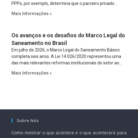
PPPs, por exemplo, determina que o parceiro privado
constitua uma SPE para implantar e gerir o
Mais Informações »
empreendimento. Ou seja, a suposta “fraude à licitação” é
um requisito legal da operação. Na Lei de Concessões, a
figura é facultativa e sujeita a uma escolha racional de
Os avanços e os desafios do Marco Legal do
projeto a projeto.
Saneamento no Brasil
Em julho de 2026, o Marco Legal do Saneamento Básico
completa seis anos. A Lei 14.026/2020 representou uma
das mais relevantes reformas institucionais do setor ao
estabelecer metas claras para a universalização dos
Mais Informações »
serviços, ampliar a participação da iniciativa privada,
fortalecer o papel regulador da Agência Nacional de Águas
e Saneamento Básico (ANA) e criar mecanismos voltados
à segurança jurídica dos contratos.
Sobre Nós
Como mostrar o que acontece e o que acontecerá para