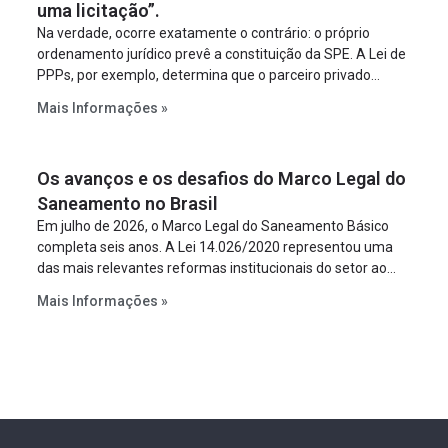
uma licitação”.
Na verdade, ocorre exatamente o contrário: o próprio
ordenamento jurídico prevê a constituição da SPE. A Lei de
PPPs, por exemplo, determina que o parceiro privado
constitua uma SPE para implantar e gerir o
Mais Informações »
empreendimento. Ou seja, a suposta “fraude à licitação” é
um requisito legal da operação. Na Lei de Concessões, a
figura é facultativa e sujeita a uma escolha racional de
Os avanços e os desafios do Marco Legal do
projeto a projeto.
Saneamento no Brasil
Em julho de 2026, o Marco Legal do Saneamento Básico
completa seis anos. A Lei 14.026/2020 representou uma
das mais relevantes reformas institucionais do setor ao
estabelecer metas claras para a universalização dos
Mais Informações »
serviços, ampliar a participação da iniciativa privada,
fortalecer o papel regulador da Agência Nacional de Águas
e Saneamento Básico (ANA) e criar mecanismos voltados
à segurança jurídica dos contratos.