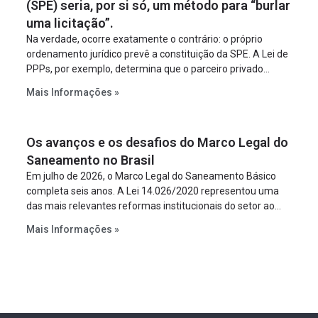
(SPE) seria, por si só, um método para “burlar
uma licitação”.
Na verdade, ocorre exatamente o contrário: o próprio
ordenamento jurídico prevê a constituição da SPE. A Lei de
PPPs, por exemplo, determina que o parceiro privado
constitua uma SPE para implantar e gerir o
Mais Informações »
empreendimento. Ou seja, a suposta “fraude à licitação” é
um requisito legal da operação. Na Lei de Concessões, a
figura é facultativa e sujeita a uma escolha racional de
Os avanços e os desafios do Marco Legal do
projeto a projeto.
Saneamento no Brasil
Em julho de 2026, o Marco Legal do Saneamento Básico
completa seis anos. A Lei 14.026/2020 representou uma
das mais relevantes reformas institucionais do setor ao
estabelecer metas claras para a universalização dos
Mais Informações »
serviços, ampliar a participação da iniciativa privada,
fortalecer o papel regulador da Agência Nacional de Águas
e Saneamento Básico (ANA) e criar mecanismos voltados
à segurança jurídica dos contratos.