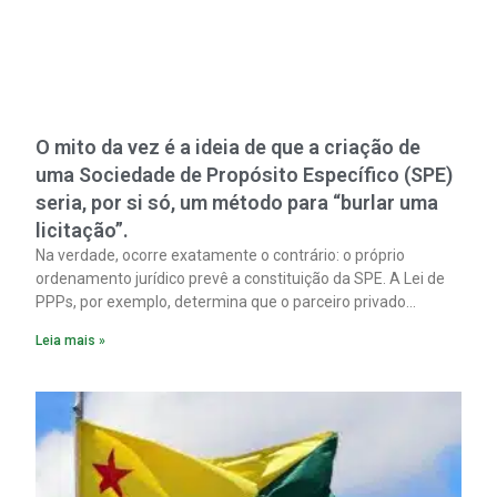
O mito da vez é a ideia de que a criação de
uma Sociedade de Propósito Específico (SPE)
seria, por si só, um método para “burlar uma
licitação”.
Na verdade, ocorre exatamente o contrário: o próprio
ordenamento jurídico prevê a constituição da SPE. A Lei de
PPPs, por exemplo, determina que o parceiro privado
constitua uma SPE para implantar e gerir o
Leia mais »
empreendimento. Ou seja, a suposta “fraude à licitação” é
um requisito legal da operação. Na Lei de Concessões, a
figura é facultativa e sujeita a uma escolha racional de
projeto a projeto.