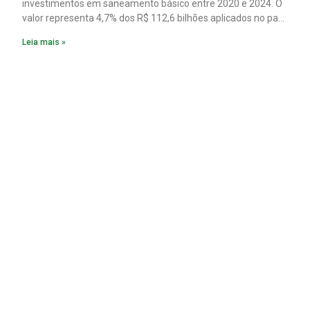
investimentos em saneamento básico entre 2020 e 2024. O
valor representa 4,7% dos R$ 112,6 bilhões aplicados no país
no período. Os dados são de um estudo do Instituto Trata
Leia mais »
Brasil em parceria com a GO Associados.