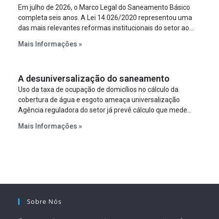
Em julho de 2026, o Marco Legal do Saneamento Básico
completa seis anos. A Lei 14.026/2020 representou uma
das mais relevantes reformas institucionais do setor ao
estabelecer metas claras para a universalização dos
Mais Informações »
serviços, ampliar a participação da iniciativa privada,
fortalecer o papel regulador da Agência Nacional de Águas
e Saneamento Básico (ANA) e criar mecanismos voltados
A desuniversalização do saneamento
à segurança jurídica dos contratos.
Uso da taxa de ocupação de domicílios no cálculo da
cobertura de água e esgoto ameaça universalização
Agência reguladora do setor já prevê cálculo que mede
infraestrutura em vez de variável demográfica.
Mais Informações »
Sobre Nós