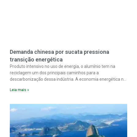
Demanda chinesa por sucata pressiona
transição energética
Produto intensivo no uso de energia, o alumínio tem na
reciclagem um dos principais caminhos para a
descarbonização dessa indústria. A economia energética na
fabricação chega a 95% com o reaproveitamento do
Leia mais »
material. A produção de um alumínio mais limpo, no entanto,
tem esbarrado em dificuldade de acesso ao seu principal
insumo, a sucata, devido, sobretudo, ao interesse chinês
pela matéria-prima.