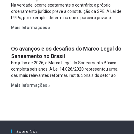
Na verdade, ocorre exatamente o contrário: o próprio
ordenamento jurídico prevê a constituição da SPE. A Lei de
PPPs, por exemplo, determina que o parceiro privado
constitua uma SPE para implantar e gerir o
Mais Informações »
empreendimento. Ou seja, a suposta “fraude à licitação” é
um requisito legal da operação. Na Lei de Concessões, a
figura é facultativa e sujeita a uma escolha racional de
Os avanços e os desafios do Marco Legal do
projeto a projeto.
Saneamento no Brasil
Em julho de 2026, o Marco Legal do Saneamento Básico
completa seis anos. A Lei 14.026/2020 representou uma
das mais relevantes reformas institucionais do setor ao
estabelecer metas claras para a universalização dos
Mais Informações »
serviços, ampliar a participação da iniciativa privada,
fortalecer o papel regulador da Agência Nacional de Águas
e Saneamento Básico (ANA) e criar mecanismos voltados
à segurança jurídica dos contratos.
Sobre Nós