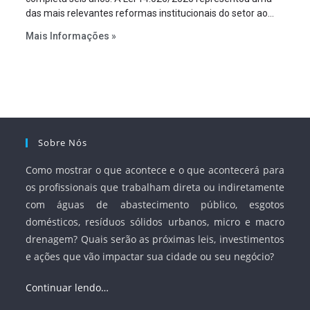
das mais relevantes reformas institucionais do setor ao
estabelecer metas claras para a universalização dos
Mais Informações »
serviços, ampliar a participação da iniciativa privada,
fortalecer o papel regulador da Agência Nacional de Águas
e Saneamento Básico (ANA) e criar mecanismos voltados
à segurança jurídica dos contratos.
Sobre Nós
Como mostrar o que acontece e o que acontecerá para
os profissionais que trabalham direta ou indiretamente
com águas de abastecimento público, esgotos
domésticos, resíduos sólidos urbanos, micro e macro
drenagem? Quais serão as próximas leis, investimentos
e ações que vão impactar sua cidade ou seu negócio?
Continuar lendo…