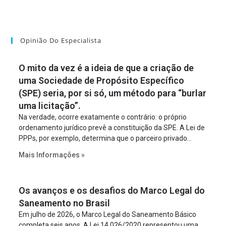
Opinião Do Especialista
O mito da vez é a ideia de que a criação de
uma Sociedade de Propósito Específico
(SPE) seria, por si só, um método para “burlar
uma licitação”.
Na verdade, ocorre exatamente o contrário: o próprio
ordenamento jurídico prevê a constituição da SPE. A Lei de
PPPs, por exemplo, determina que o parceiro privado
constitua uma SPE para implantar e gerir o
Mais Informações »
empreendimento. Ou seja, a suposta “fraude à licitação” é
um requisito legal da operação. Na Lei de Concessões, a
figura é facultativa e sujeita a uma escolha racional de
Os avanços e os desafios do Marco Legal do
projeto a projeto.
Saneamento no Brasil
Em julho de 2026, o Marco Legal do Saneamento Básico
completa seis anos. A Lei 14.026/2020 representou uma