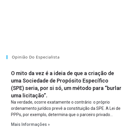
Opinião Do Especialista
O mito da vez é a ideia de que a criação de
uma Sociedade de Propósito Específico
(SPE) seria, por si só, um método para “burlar
uma licitação”.
Na verdade, ocorre exatamente o contrário: o próprio
ordenamento jurídico prevê a constituição da SPE. A Lei de
PPPs, por exemplo, determina que o parceiro privado
constitua uma SPE para implantar e gerir o
Mais Informações »
empreendimento. Ou seja, a suposta “fraude à licitação” é