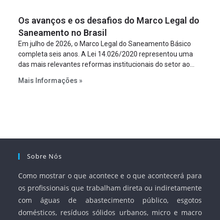
um requisito legal da operação. Na Lei de Concessões, a
figura é facultativa e sujeita a uma escolha racional de
Os avanços e os desafios do Marco Legal do
projeto a projeto.
Saneamento no Brasil
Em julho de 2026, o Marco Legal do Saneamento Básico
completa seis anos. A Lei 14.026/2020 representou uma
das mais relevantes reformas institucionais do setor ao
estabelecer metas claras para a universalização dos
Mais Informações »
serviços, ampliar a participação da iniciativa privada,
fortalecer o papel regulador da Agência Nacional de Águas
e Saneamento Básico (ANA) e criar mecanismos voltados
à segurança jurídica dos contratos.
Sobre Nós
Como mostrar o que acontece e o que acontecerá para
os profissionais que trabalham direta ou indiretamente
com águas de abastecimento público, esgotos
domésticos, resíduos sólidos urbanos, micro e macro