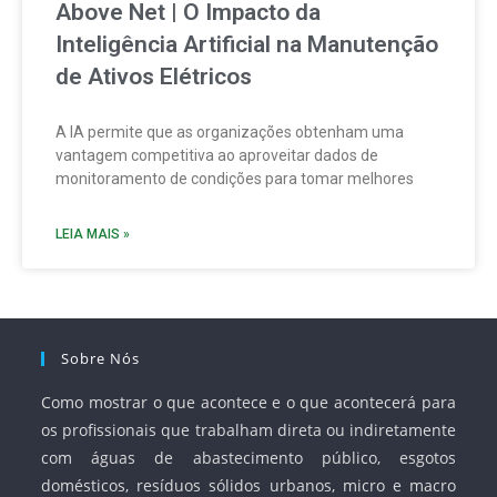
Above Net | O Impacto da
Inteligência Artificial na Manutenção
de Ativos Elétricos
A IA permite que as organizações obtenham uma
vantagem competitiva ao aproveitar dados de
monitoramento de condições para tomar melhores
LEIA MAIS »
Sobre Nós
Como mostrar o que acontece e o que acontecerá para
os profissionais que trabalham direta ou indiretamente
com águas de abastecimento público, esgotos
domésticos, resíduos sólidos urbanos, micro e macro