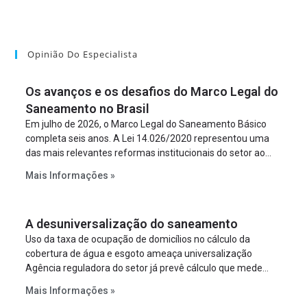
Opinião Do Especialista
Os avanços e os desafios do Marco Legal do
Saneamento no Brasil
Em julho de 2026, o Marco Legal do Saneamento Básico
completa seis anos. A Lei 14.026/2020 representou uma
das mais relevantes reformas institucionais do setor ao
estabelecer metas claras para a universalização dos
Mais Informações »
serviços, ampliar a participação da iniciativa privada,
fortalecer o papel regulador da Agência Nacional de Águas
e Saneamento Básico (ANA) e criar mecanismos voltados
A desuniversalização do saneamento
à segurança jurídica dos contratos.
Uso da taxa de ocupação de domicílios no cálculo da
cobertura de água e esgoto ameaça universalização
Agência reguladora do setor já prevê cálculo que mede
infraestrutura em vez de variável demográfica.
Mais Informações »