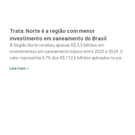
Trata: Norte é a região com menor
investimento em saneamento do Brasil
A Região Norte recebeu apenas R$ 5,3 bilhões em
investimentos em saneamento básico entre 2020 e 2024. O
valor representa 4,7% dos R$ 112,6 bilhões aplicados no país
no período. Os dados são de um estudo do Instituto Trata
Leia mais »
Brasil em parceria com a GO Associados.