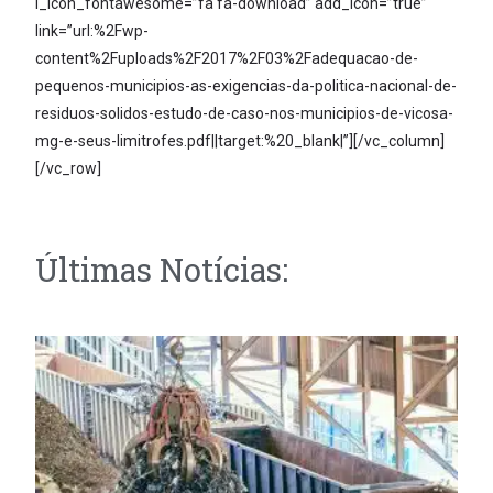
i_icon_fontawesome=”fa fa-download” add_icon=”true”
link=”url:%2Fwp-
content%2Fuploads%2F2017%2F03%2Fadequacao-de-
pequenos-municipios-as-exigencias-da-politica-nacional-de-
residuos-solidos-estudo-de-caso-nos-municipios-de-vicosa-
mg-e-seus-limitrofes.pdf||target:%20_blank|”][/vc_column]
[/vc_row]
Últimas Notícias: