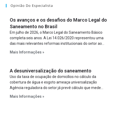
Opinião Do Especialista
Os avanços e os desafios do Marco Legal do
Saneamento no Brasil
Em julho de 2026, o Marco Legal do Saneamento Básico
completa seis anos. A Lei 14.026/2020 representou uma
das mais relevantes reformas institucionais do setor ao
estabelecer metas claras para a universalização dos
Mais Informações »
serviços, ampliar a participação da iniciativa privada,
fortalecer o papel regulador da Agência Nacional de Águas
e Saneamento Básico (ANA) e criar mecanismos voltados
A desuniversalização do saneamento
à segurança jurídica dos contratos.
Uso da taxa de ocupação de domicílios no cálculo da
cobertura de água e esgoto ameaça universalização
Agência reguladora do setor já prevê cálculo que mede
infraestrutura em vez de variável demográfica.
Mais Informações »