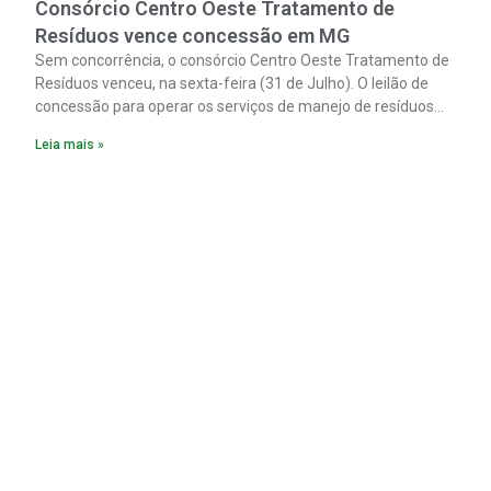
Consórcio Centro Oeste Tratamento de
Resíduos vence concessão em MG
Sem concorrência, o consórcio Centro Oeste Tratamento de
Resíduos venceu, na sexta-feira (31 de Julho). O leilão de
concessão para operar os serviços de manejo de resíduos
sólidos urbanos nos 31 municípios integrantes do Cias
Leia mais »
(Consórcio Intermunicipal Multifinalitário do Centro-Oeste
Mineiro).