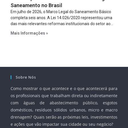
Saneamento no Brasil
Em julho de 2026, o Marco Legal do Saneamento Básico
completa seis anos. A Lei 14.026/2020 representou uma
das mais relevantes reformas institucionais do setor ao
estabelecer metas claras para a universalização dos
Mais Informações »
serviços, ampliar a participação da iniciativa privada,
fortalecer o papel regulador da Agência Nacional de Águas
e Saneamento Básico (ANA) e criar mecanismos voltados
à segurança jurídica dos contratos.
Sobre Nós
Como mostrar o que acontece e o que acontecerá para
os profissionais que trabalham direta ou indiretamente
com águas de abastecimento público, esgotos
domésticos, resíduos sólidos urbanos, micro e macro
drenagem? Quais serão as próximas leis, investimentos
e ações que vão impactar sua cidade ou seu negócio?