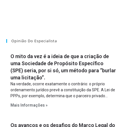
Opinião Do Especialista
O mito da vez é a ideia de que a criação de
uma Sociedade de Propósito Específico
(SPE) seria, por si só, um método para “burlar
uma licitação”.
Na verdade, ocorre exatamente o contrário: o próprio
ordenamento jurídico prevê a constituição da SPE. A Lei de
PPPs, por exemplo, determina que o parceiro privado
constitua uma SPE para implantar e gerir o
Mais Informações »
empreendimento. Ou seja, a suposta “fraude à licitação” é
um requisito legal da operação. Na Lei de Concessões, a
figura é facultativa e sujeita a uma escolha racional de
Os avanços e os desafios do Marco Legal do
projeto a projeto.