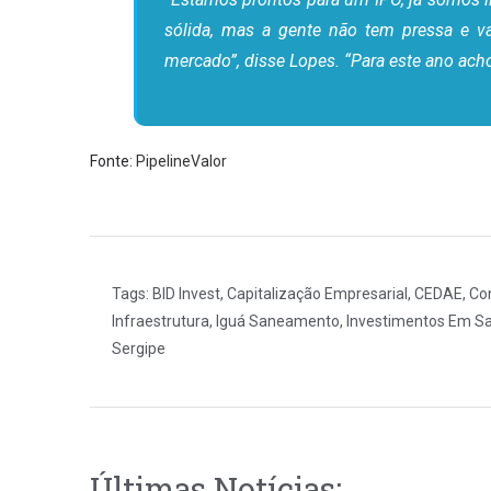
sólida, mas a gente não tem pressa e v
mercado”, disse Lopes. “Para este ano ach
Fonte:
PipelineValor
Tags:
BID Invest
,
Capitalização Empresarial
,
CEDAE
,
Co
Infraestrutura
,
Iguá Saneamento
,
Investimentos Em 
Sergipe
Últimas Notícias: