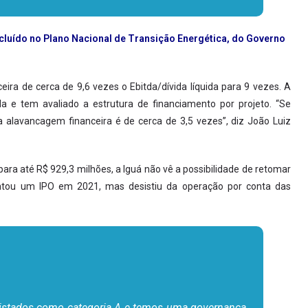
luído no Plano Nacional de Transição Energética, do Governo
ira de cerca de 9,6 vezes o Ebitda/dívida líquida para 9 vezes. A
da e tem avaliado a estrutura de financiamento por projeto. “Se
a alavancagem financeira é de cerca de 3,5 vezes”, diz João Luiz
ara até R$ 929,3 milhões, a Iguá não vê a possibilidade de retomar
ntou um IPO em 2021, mas desistiu da operação por conta das
listados como categoria A e temos uma governança