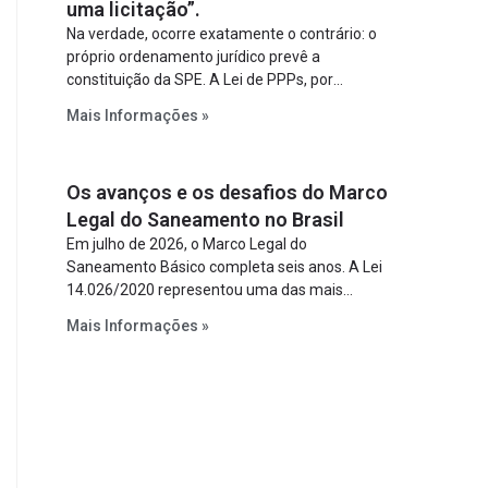
uma licitação”.
Na verdade, ocorre exatamente o contrário: o
próprio ordenamento jurídico prevê a
constituição da SPE. A Lei de PPPs, por
exemplo, determina que o parceiro privado
Mais Informações »
constitua uma SPE para implantar e gerir o
empreendimento. Ou seja, a suposta “fraude à
licitação” é um requisito legal da operação. Na
Os avanços e os desafios do Marco
Lei de Concessões, a figura é facultativa e
sujeita a uma escolha racional de projeto a
Legal do Saneamento no Brasil
projeto.
Em julho de 2026, o Marco Legal do
Saneamento Básico completa seis anos. A Lei
14.026/2020 representou uma das mais
relevantes reformas institucionais do setor ao
Mais Informações »
estabelecer metas claras para a
universalização dos serviços, ampliar a
participação da iniciativa privada, fortalecer o
papel regulador da Agência Nacional de Águas
e Saneamento Básico (ANA) e criar
mecanismos voltados à segurança jurídica dos
contratos.