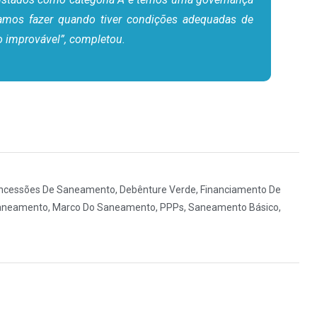
amos fazer quando tiver condições adequadas de
o improvável”, completou.
ncessões De Saneamento
,
Debênture Verde
,
Financiamento De
Saneamento
,
Marco Do Saneamento
,
PPPs
,
Saneamento Básico
,