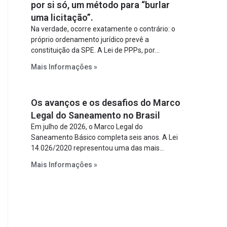
por si só, um método para “burlar
uma licitação”.
Na verdade, ocorre exatamente o contrário: o
próprio ordenamento jurídico prevê a
constituição da SPE. A Lei de PPPs, por
exemplo, determina que o parceiro privado
Mais Informações »
constitua uma SPE para implantar e gerir o
empreendimento. Ou seja, a suposta “fraude à
licitação” é um requisito legal da operação. Na
Os avanços e os desafios do Marco
Lei de Concessões, a figura é facultativa e
sujeita a uma escolha racional de projeto a
Legal do Saneamento no Brasil
projeto.
Em julho de 2026, o Marco Legal do
Saneamento Básico completa seis anos. A Lei
14.026/2020 representou uma das mais
relevantes reformas institucionais do setor ao
Mais Informações »
estabelecer metas claras para a
universalização dos serviços, ampliar a
participação da iniciativa privada, fortalecer o
papel regulador da Agência Nacional de Águas
e Saneamento Básico (ANA) e criar
mecanismos voltados à segurança jurídica dos