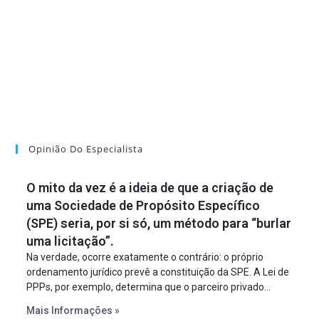
Opinião Do Especialista
O mito da vez é a ideia de que a criação de
uma Sociedade de Propósito Específico
(SPE) seria, por si só, um método para “burlar
uma licitação”.
Na verdade, ocorre exatamente o contrário: o próprio
ordenamento jurídico prevê a constituição da SPE. A Lei de
PPPs, por exemplo, determina que o parceiro privado
constitua uma SPE para implantar e gerir o
Mais Informações »
empreendimento. Ou seja, a suposta “fraude à licitação” é