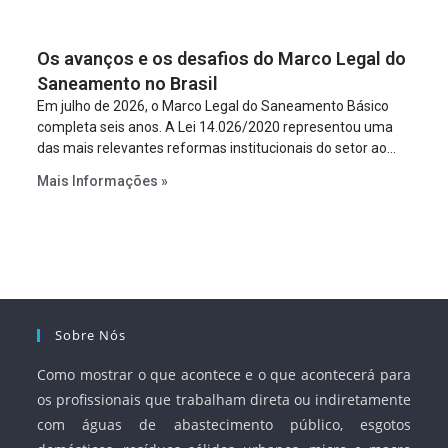
um requisito legal da operação. Na Lei de Concessões, a
figura é facultativa e sujeita a uma escolha racional de
Os avanços e os desafios do Marco Legal do
projeto a projeto.
Saneamento no Brasil
Em julho de 2026, o Marco Legal do Saneamento Básico
completa seis anos. A Lei 14.026/2020 representou uma
das mais relevantes reformas institucionais do setor ao
estabelecer metas claras para a universalização dos
Mais Informações »
serviços, ampliar a participação da iniciativa privada,
fortalecer o papel regulador da Agência Nacional de Águas
e Saneamento Básico (ANA) e criar mecanismos voltados
à segurança jurídica dos contratos.
Sobre Nós
Como mostrar o que acontece e o que acontecerá para
os profissionais que trabalham direta ou indiretamente
com águas de abastecimento público, esgotos