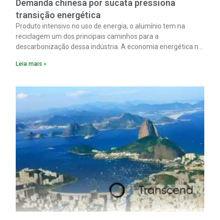
Demanda chinesa por sucata pressiona
transição energética
Produto intensivo no uso de energia, o alumínio tem na
reciclagem um dos principais caminhos para a
descarbonização dessa indústria. A economia energética na
fabricação chega a 95% com o reaproveitamento do
Leia mais »
material. A produção de um alumínio mais limpo, no entanto,
tem esbarrado em dificuldade de acesso ao seu principal
insumo, a sucata, devido, sobretudo, ao interesse chinês
pela matéria-prima.