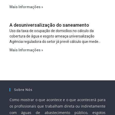
estabelecer metas claras para a universalização dos
Mais Informações »
serviços, ampliar a participação da iniciativa privada,
fortalecer o papel regulador da Agência Nacional de Águas
e Saneamento Básico (ANA) e criar mecanismos voltados
A desuniversalização do saneamento
à segurança jurídica dos contratos.
Uso da taxa de ocupação de domicílios no cálculo da
cobertura de água e esgoto ameaça universalização
Agência reguladora do setor já prevê cálculo que mede
infraestrutura em vez de variável demográfica.
Mais Informações »
Sobre Nós
Como mostrar o que acontece e o que acontecerá para
os profissionais que trabalham direta ou indiretamente
com águas de abastecimento público, esgotos