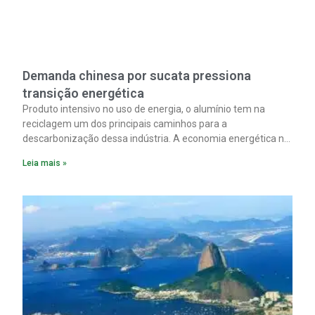
Demanda chinesa por sucata pressiona
transição energética
Produto intensivo no uso de energia, o alumínio tem na
reciclagem um dos principais caminhos para a
descarbonização dessa indústria. A economia energética na
fabricação chega a 95% com o reaproveitamento do
Leia mais »
material. A produção de um alumínio mais limpo, no entanto,
tem esbarrado em dificuldade de acesso ao seu principal
insumo, a sucata, devido, sobretudo, ao interesse chinês
pela matéria-prima.