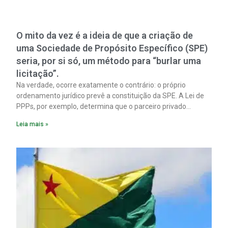
O mito da vez é a ideia de que a criação de
uma Sociedade de Propósito Específico (SPE)
seria, por si só, um método para “burlar uma
licitação”.
Na verdade, ocorre exatamente o contrário: o próprio
ordenamento jurídico prevê a constituição da SPE. A Lei de
PPPs, por exemplo, determina que o parceiro privado
constitua uma SPE para implantar e gerir o
Leia mais »
empreendimento. Ou seja, a suposta “fraude à licitação” é
um requisito legal da operação. Na Lei de Concessões, a
figura é facultativa e sujeita a uma escolha racional de
projeto a projeto.