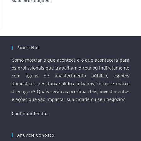
Mais Informações »
serviços, ampliar a participação da iniciativa privada,
fortalecer o papel regulador da Agência Nacional de Águas
e Saneamento Básico (ANA) e criar mecanismos voltados à
segurança jurídica dos contratos.
Sobre Nós
Como mostrar o que acontece e o que acontecerá para
os profissionais que trabalham direta ou indiretamente
com águas de abastecimento público, esgotos
domésticos, resíduos sólidos urbanos, micro e macro
drenagem? Quais serão as próximas leis, investimentos
e ações que vão impactar sua cidade ou seu negócio?
Continuar lendo…
Anuncie Conosco