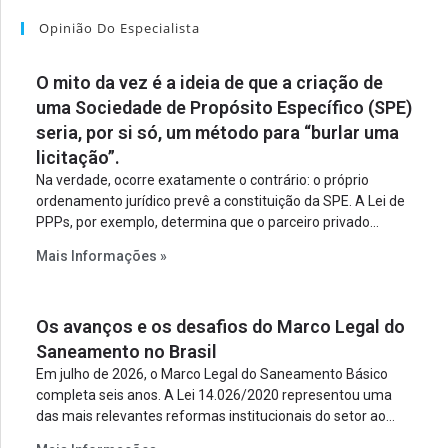
Opinião Do Especialista
O mito da vez é a ideia de que a criação de
uma Sociedade de Propósito Específico (SPE)
seria, por si só, um método para “burlar uma
licitação”.
Na verdade, ocorre exatamente o contrário: o próprio
ordenamento jurídico prevê a constituição da SPE. A Lei de
PPPs, por exemplo, determina que o parceiro privado
constitua uma SPE para implantar e gerir o
Mais Informações »
empreendimento. Ou seja, a suposta “fraude à licitação” é
um requisito legal da operação. Na Lei de Concessões, a
figura é facultativa e sujeita a uma escolha racional de
Os avanços e os desafios do Marco Legal do
projeto a projeto.
Saneamento no Brasil
Em julho de 2026, o Marco Legal do Saneamento Básico
completa seis anos. A Lei 14.026/2020 representou uma
das mais relevantes reformas institucionais do setor ao
estabelecer metas claras para a universalização dos