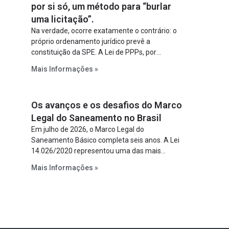
por si só, um método para “burlar
uma licitação”.
Na verdade, ocorre exatamente o contrário: o
próprio ordenamento jurídico prevê a
constituição da SPE. A Lei de PPPs, por
exemplo, determina que o parceiro privado
Mais Informações »
constitua uma SPE para implantar e gerir o
empreendimento. Ou seja, a suposta “fraude à
licitação” é um requisito legal da operação. Na
Os avanços e os desafios do Marco
Lei de Concessões, a figura é facultativa e
sujeita a uma escolha racional de projeto a
Legal do Saneamento no Brasil
projeto.
Em julho de 2026, o Marco Legal do
Saneamento Básico completa seis anos. A Lei
14.026/2020 representou uma das mais
relevantes reformas institucionais do setor ao
Mais Informações »
estabelecer metas claras para a
universalização dos serviços, ampliar a
participação da iniciativa privada, fortalecer o
papel regulador da Agência Nacional de Águas
e Saneamento Básico (ANA) e criar
mecanismos voltados à segurança jurídica dos