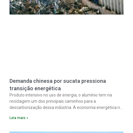
Demanda chinesa por sucata pressiona
transição energética
Produto intensivo no uso de energia, o alumínio tem na
reciclagem um dos principais caminhos para a
descarbonização dessa indústria. A economia energética na
fabricação chega a 95% com o reaproveitamento do
Leia mais »
material. A produção de um alumínio mais limpo, no entanto,
tem esbarrado em dificuldade de acesso ao seu principal
insumo, a sucata, devido, sobretudo, ao interesse chinês