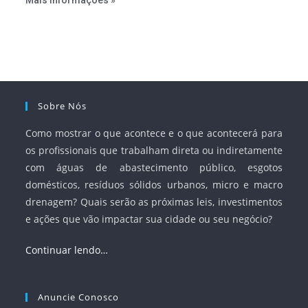
Mais Informações »
serviços, ampliar a participação da iniciativa privada,
fortalecer o papel regulador da Agência Nacional de Águas
e Saneamento Básico (ANA) e criar mecanismos voltados
à segurança jurídica dos contratos.
Sobre Nós
Como mostrar o que acontece e o que acontecerá para
os profissionais que trabalham direta ou indiretamente
com águas de abastecimento público, esgotos
domésticos, resíduos sólidos urbanos, micro e macro
drenagem? Quais serão as próximas leis, investimentos
e ações que vão impactar sua cidade ou seu negócio?
Continuar lendo…
Anuncie Conosco