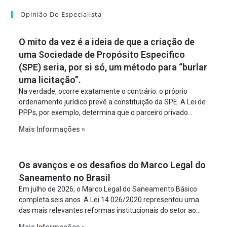
Opinião Do Especialista
O mito da vez é a ideia de que a criação de
uma Sociedade de Propósito Específico
(SPE) seria, por si só, um método para “burlar
uma licitação”.
Na verdade, ocorre exatamente o contrário: o próprio
ordenamento jurídico prevê a constituição da SPE. A Lei de
PPPs, por exemplo, determina que o parceiro privado
constitua uma SPE para implantar e gerir o
Mais Informações »
empreendimento. Ou seja, a suposta “fraude à licitação” é
um requisito legal da operação. Na Lei de Concessões, a
figura é facultativa e sujeita a uma escolha racional de
Os avanços e os desafios do Marco Legal do
projeto a projeto.
Saneamento no Brasil
Em julho de 2026, o Marco Legal do Saneamento Básico
completa seis anos. A Lei 14.026/2020 representou uma
das mais relevantes reformas institucionais do setor ao
estabelecer metas claras para a universalização dos