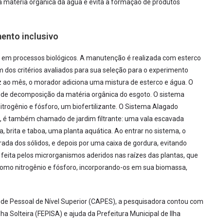
a matéria orgânica da água e evita a formação de produtos
ento inclusivo
 em processos biológicos. A manutenção é realizada com esterco
um dos critérios avaliados para sua seleção para o experimento
 ao mês, o morador adiciona uma mistura de esterco e água. O
de decomposição da matéria orgânica do esgoto. O sistema
nitrogênio e fósforo, um biofertilizante. O Sistema Alagado
, é também chamado de jardim filtrante: uma vala escavada
, brita e taboa, uma planta aquática. Ao entrar no sistema, o
ada dos sólidos, e depois por uma caixa de gordura, evitando
feita pelos microrganismos aderidos nas raízes das plantas, que
o nitrogênio e fósforo, incorporando-os em sua biomassa,
e Pessoal de Nível Superior (CAPES), a pesquisadora contou com
a Solteira (FEPISA) e ajuda da Prefeitura Municipal de Ilha