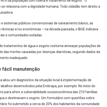
90% da população com coleta e tratamento de esgoto. “O
e se relaciona com a dignidade humana. Todo cidadão tem direito a
uisadora.
 e sistemas públicos convencionais de saneamento básico, as
 técnicas e/ou econômicas – na década passada, o IBGE indicava
rais e comunidades isoladas.
ta de tratamentos de água e esgoto costuma ameaçar populações de
rte das mortes causadas por doenças diarréicas, segundo dados da
amento inadequado.
 fácil manutenção
ra aliou um diagnóstico da situação local à implementação de
rabalhos desenvolvidos pela Embrapa, por exemplo. No início do
o para aferir a vulnerabilidade socioeconômica das 210 famílias
ua e destinavam o esgoto. Um formulário com questões sobre
tário foi submetido a cerca de 20% dos habitantes da comunidade