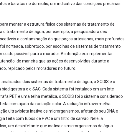
os e baratas no domicílio, um indicativo das condições precárias
s para montar a estrutura física dos sistemas de tratamento de
a o tratamento de água, por exemplo, a pesquisadora deu
suscetíveis a contaminação do que poços artesianos, mais profundos
foi norteada, sobretudo, por escolhas de sistemas de tratamento
r custo possível para o morador. A intenção era implementar
nutenção, de maneira que as ações desenvolvidas durante a
o, replicado pelos moradores no futuro.
 analisados dois sistemas de tratamento de água, o SODIS e o
a biodigestora e o SAC. Cada sistema foi instalado em um lote
rafa PET e uma telha metálica, o SODIS foi o sistema considerado
feita com ajuda da radiação solar. A radiação infravermelha
ção ultravioleta inativa os microrganismos, afetando seu DNA e
a feita com tubos de PVC e um filtro de carvão. Nele, a
álcio, um desinfetante que inativa os microrganismos da água.