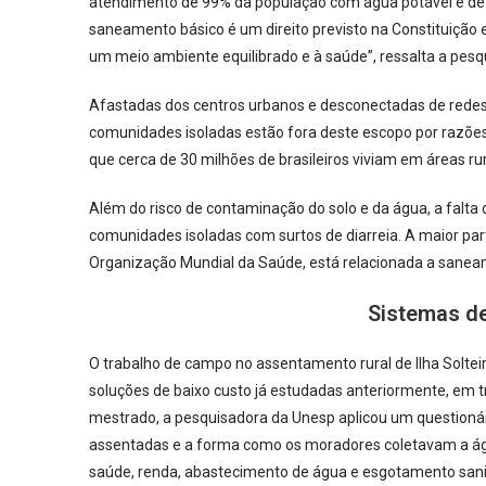
atendimento de 99% da população com água potável e de 
saneamento básico é um direito previsto na Constituição 
um meio ambiente equilibrado e à saúde”, ressalta a pesq
Afastadas dos centros urbanos e desconectadas de redes
comunidades isoladas estão fora deste escopo por razões
que cerca de 30 milhões de brasileiros viviam em áreas ru
Além do risco de contaminação do solo e da água, a fal
comunidades isoladas com surtos de diarreia. A maior pa
Organização Mundial da Saúde, está relacionada a sane
Sistemas de
O trabalho de campo no assentamento rural de Ilha Soltei
soluções de baixo custo já estudadas anteriormente, em t
mestrado, a pesquisadora da Unesp aplicou um questionári
assentadas e a forma como os moradores coletavam a ág
saúde, renda, abastecimento de água e esgotamento sani