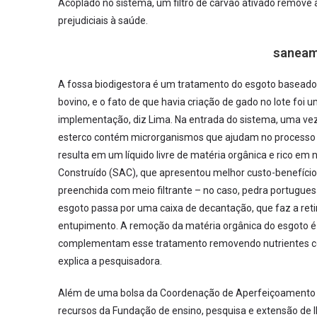
Acoplado no sistema, um filtro de carvão ativado remove 
prejudiciais à saúde.
saneam
A fossa biodigestora é um tratamento do esgoto baseado
bovino, e o fato de que havia criação de gado no lote foi 
implementação, diz Lima. Na entrada do sistema, uma vez
esterco contém microrganismos que ajudam no processo 
resulta em um líquido livre de matéria orgânica e rico em 
Construído (SAC), que apresentou melhor custo-benefício
preenchida com meio filtrante – no caso, pedra portuguesa
esgoto passa por uma caixa de decantação, que faz a retir
entupimento. A remoção da matéria orgânica do esgoto é 
complementam esse tratamento removendo nutrientes com
explica a pesquisadora.
Além de uma bolsa da Coordenação de Aperfeiçoamento d
recursos da Fundação de ensino, pesquisa e extensão de Ilh