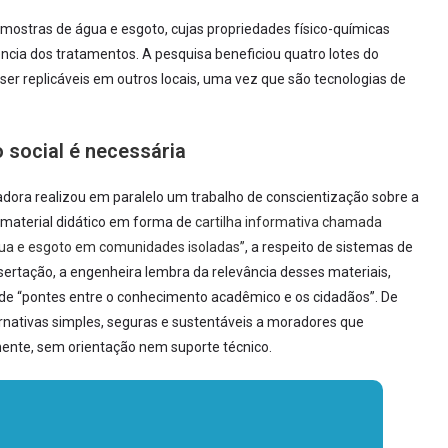
amostras de água e esgoto, cujas propriedades físico-químicas
ência dos tratamentos. A pesquisa beneficiou quatro lotes do
er replicáveis em outros locais, uma vez que são tecnologias de
o social é necessária
adora realizou em paralelo um trabalho de conscientização sobre a
m material didático em forma de
cartilha informativa chamada
gua e esgoto em comunidades isoladas”
, a respeito de sistemas de
sertação, a engenheira lembra da relevância desses materiais,
ão de “pontes entre o conhecimento acadêmico e os cidadãos”. De
ternativas simples, seguras e sustentáveis a moradores que
mente, sem orientação nem suporte técnico.