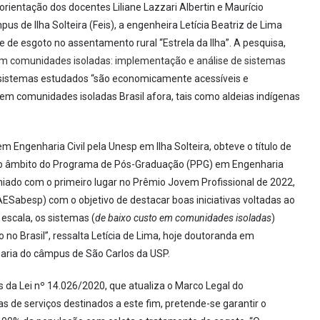
ientação dos docentes Liliane Lazzari Albertin e Maurício
 de Ilha Solteira (Feis), a engenheira Letícia Beatriz de Lima
de esgoto no assentamento rural “Estrela da Ilha”. A pesquisa,
 comunidades isoladas: implementação e análise de sistemas
s sistemas estudados “são economicamente acessíveis e
em comunidades isoladas Brasil afora, tais como aldeias indígenas
m Engenharia Civil pela Unesp em Ilha Solteira, obteve o título de
no âmbito do Programa de Pós-Graduação (PPG) em Engenharia
emiado com o primeiro lugar no Prêmio Jovem Profissional de 2022,
Sabesp) com o objetivo de destacar boas iniciativas voltadas ao
escala, os sistemas (
de baixo custo em comunidades isoladas
)
o Brasil”, ressalta Letícia de Lima, hoje doutoranda em
aria do câmpus de São Carlos da USP.
s da Lei nº 14.026/2020, que atualiza o Marco Legal do
s de serviços destinados a este fim, pretende-se garantir o