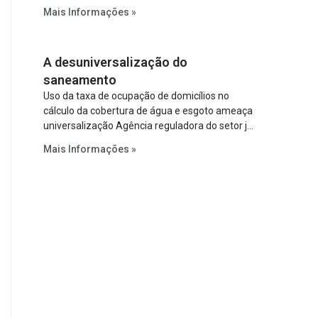
relevantes reformas institucionais do setor ao
Mais Informações »
estabelecer metas claras para a
universalização dos serviços, ampliar a
participação da iniciativa privada, fortalecer o
A desuniversalização do
papel regulador da Agência Nacional de Águas
e Saneamento Básico (ANA) e criar
saneamento
mecanismos voltados à segurança jurídica dos
Uso da taxa de ocupação de domicílios no
contratos.
cálculo da cobertura de água e esgoto ameaça
universalização Agência reguladora do setor já
prevê cálculo que mede infraestrutura em vez
Mais Informações »
de variável demográfica.