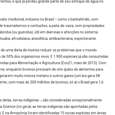
entos; e que já perdeu grande parte de seu estoque de água no
lor medicinal, inclusive no Brasil – como o barbatimão, com
o de traumatismos e contusões; a pata-de-vaca, com propriedades
abiroba (ou gueroba), útil em diarreias e afecções no sistema
tuaba, afrodisíaca, ansiolítica, antibacteriana, expectorante.
e de uma dieta de insetos reduzir os problemas que o mundo
s de 50% dos organismos vivos. E 1.900 espécies já são consumidas
nidas para Alimentação e Agricultura (Eco21, maio de 2013). Com
rne, enquanto bovinos precisam de oito quilos de alimentos para
 gerarem muito menos metano e outros gases (um boi gera 58
e; com mais de 200 milhões de bovinos, só aí o Brasil gera 1,6
as delas, terras indígenas -, são consideradas excepcionalmente
ta Science (no geral, as terras indígenas são apontadas pelos
). E na Amazônia foram identificadas 15 novas espécies em áreas