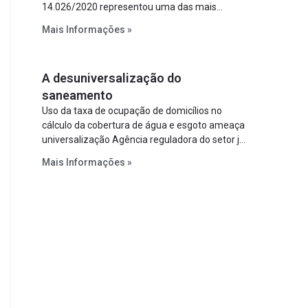
14.026/2020 representou uma das mais
relevantes reformas institucionais do setor ao
Mais Informações »
estabelecer metas claras para a
universalização dos serviços, ampliar a
participação da iniciativa privada, fortalecer o
A desuniversalização do
papel regulador da Agência Nacional de Águas
e Saneamento Básico (ANA) e criar
saneamento
mecanismos voltados à segurança jurídica dos
Uso da taxa de ocupação de domicílios no
contratos.
cálculo da cobertura de água e esgoto ameaça
universalização Agência reguladora do setor já
prevê cálculo que mede infraestrutura em vez
Mais Informações »
de variável demográfica.