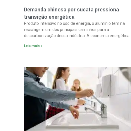
Demanda chinesa por sucata pressiona
transição energética
Produto intensivo no uso de energia, o alumínio tem na
reciclagem um dos principais caminhos para a
descarbonização dessa indústria. A economia energética
na fabricação chega a 95% com o reaproveitamento do
Leia mais »
material. A produção de um alumínio mais limpo, no
entanto, tem esbarrado em dificuldade de acesso ao seu
principal insumo, a sucata, devido, sobretudo, ao interesse
chinês pela matéria-prima.