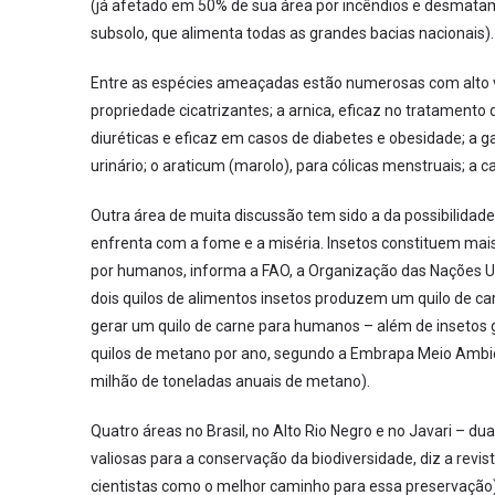
(já afetado em 50% de sua área por incêndios e desmatam
subsolo, que alimenta todas as grandes bacias nacionais).
Entre as espécies ameaçadas estão numerosas com alto va
propriedade cicatrizantes; a arnica, eficaz no tratament
diuréticas e eficaz em casos de diabetes e obesidade; a g
urinário; o araticum (marolo), para cólicas menstruais; a ca
Outra área de muita discussão tem sido a da possibilidad
enfrenta com a fome e a miséria. Insetos constituem mai
por humanos, informa a FAO, a Organização das Nações U
dois quilos de alimentos insetos produzem um quilo de ca
gerar um quilo de carne para humanos – além de insetos
quilos de metano por ano, segundo a Embrapa Meio Ambient
milhão de toneladas anuais de metano).
Quatro áreas no Brasil, no Alto Rio Negro e no Javari – du
valiosas para a conservação da biodiversidade, diz a revis
cientistas como o melhor caminho para essa preservação