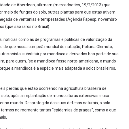
rsidade de Aberdeen, afirmam (mercadoetico, 19/2/2013) que
or meio de fungos do solo, outras plantas para que estas ativem
chegada de ventanias e tempestades (Agência Fapesp, novembro
s (que são raros no Brasil).
notícias como as de programas e políticas de valorização da
ão de que nossa campeã mundial de natação, Poliana Okimoto,
tricionista, substituir por mandioca e derivados boa parte de sua
Alvim, para quem, “se a mandioca fosse norte-americana, o mundo
orque a mandioca é a espécie mais adaptada a solos brasileiros,
veis perdas que estão ocorrendo na agricultura brasileira de
 solo, após a implantação de monoculturas extensivas e uso
der no mundo. Desprotegido das suas defesas naturais, o solo
de termos no momento tantas “epidemias de pragas”, como a que
ais.