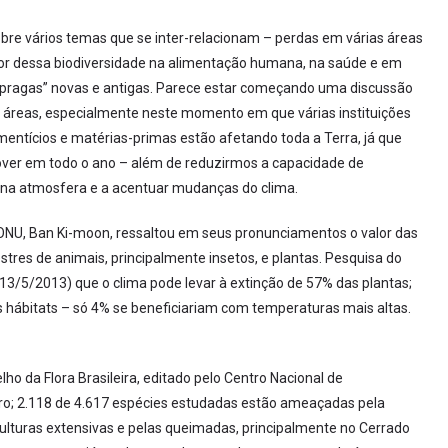
obre vários temas que se inter-relacionam – perdas em várias áreas
alor dessa biodiversidade na alimentação humana, na saúde e em
e “pragas” novas e antigas. Parece estar começando uma discussão
s áreas, especialmente neste momento em que várias instituições
ntícios e matérias-primas estão afetando toda a Terra, já que
ver em todo o ano – além de reduzirmos a capacidade de
 na atmosfera e a acentuar mudanças do clima.
 ONU, Ban Ki-moon, ressaltou em seus pronunciamentos o valor das
tres de animais, principalmente insetos, e plantas. Pesquisa do
 13/5/2013) que o clima pode levar à extinção de 57% das plantas;
hábitats – só 4% se beneficiariam com temperaturas mais altas.
ho da Flora Brasileira, editado pelo Centro Nacional de
iro; 2.118 de 4.617 espécies estudadas estão ameaçadas pela
lturas extensivas e pelas queimadas, principalmente no Cerrado