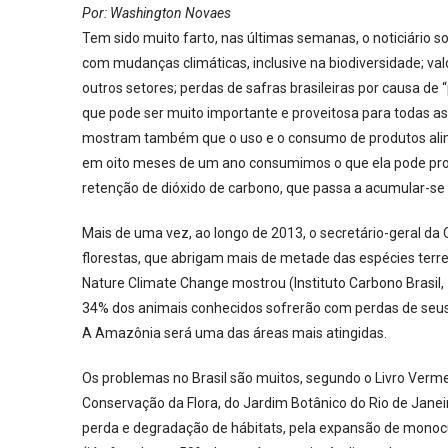
Por: Washington Novaes
Tem sido muito farto, nas últimas semanas, o noticiário s
com mudanças climáticas, inclusive na biodiversidade; v
outros setores; perdas de safras brasileiras por causa d
que pode ser muito importante e proveitosa para todas a
mostram também que o uso e o consumo de produtos alime
em oito meses de um ano consumimos o que ela pode pro
retenção de dióxido de carbono, que passa a acumular-se
Mais de uma vez, ao longo de 2013, o secretário-geral da
florestas, que abrigam mais de metade das espécies terres
Nature Climate Change mostrou (Instituto Carbono Brasil,
34% dos animais conhecidos sofrerão com perdas de seus 
A Amazônia será uma das áreas mais atingidas.
Os problemas no Brasil são muitos, segundo o Livro Vermel
Conservação da Flora, do Jardim Botânico do Rio de Jane
perda e degradação de hábitats, pela expansão de monocu