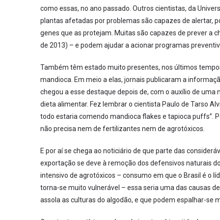
como essas, no ano passado. Outros cientistas, da Unive
plantas afetadas por problemas são capazes de alertar, p
genes que as protejam. Muitas são capazes de prever a 
de 2013) – e podem ajudar a acionar programas preventivo
Também têm estado muito presentes, nos últimos tempos, 
mandioca. Em meio a elas, jornais publicaram a informaç
chegou a esse destaque depois de, com o auxílio de uma nu
dieta alimentar. Fez lembrar o cientista Paulo de Tarso 
todo estaria comendo mandioca flakes e tapioca puffs”. P
não precisa nem de fertilizantes nem de agrotóxicos.
E por aí se chega ao noticiário de que parte das considerá
exportação se deve à remoção dos defensivos naturais do
intensivo de agrotóxicos – consumo em que o Brasil é o lí
torna-se muito vulnerável – essa seria uma das causas 
assola as culturas do algodão, e que podem espalhar-se m