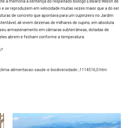
volte à memória a sentença do respeitado biólogo Edward Wilson de
es e se reproduzem em velocidade muitas vezes maior que a do ser
uras de concreto que apontava para um cupinzeiro no Jardim
stentável; ali vivem dezenas de milhares de cupins, em absoluta
 e seu armazenamento em câmaras subterrâneas, dotadas de
e eles abrem e fecham conforme a temperatura.
s?
,clima-alimentacao-saude-e-biodiversidade-,1114516,0.htm