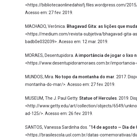
<https://bibliotecaonlinedahisfj.files.wordpress.com/201
Acesso em: 27 fev. 2019.
MACHADO, Verônica.
Bhagavad Gita: as lições que mud
<https://medium.com/revista-subjetiva/bhagavad-git
badb0e032039>. Acesso em: 12 mar. 2019.
MORAES, Desentupidora.
A importâ
ncia de jogar o lixo n
<https://www.desentupidoramoraes.com.br/importancia-de-
MUNDOS, Mira.
No topo da montanha do mar
. 2017. Di
montanha-do-mar/>. Acesso em: 27 fev. 2019.
MUSEUM, The J. Paul Getty.
Statue of Hercules
. 2019. Di
<http://www.getty.edu/art/collection/objects/6549/unk
ad-125/>. Acesso em: 26 fev. 2019.
SANTOS, Vanessa Sardinha dos. “
14 de agosto —
Dia de
<https://brasilescola.uol.com.br/datas-comemorativas/d