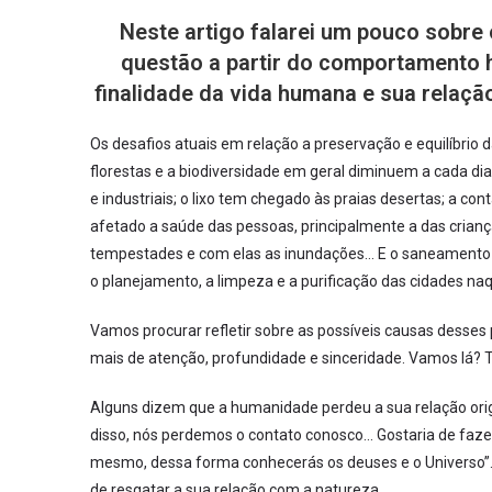
Neste artigo falarei um pouco sobre
questão a partir do comportamento h
finalidade da vida humana e sua relaçã
Os desafios atuais em relação a preservação e equilíbrio d
florestas e a biodiversidade em geral diminuem a cada dia
e industriais; o lixo tem chegado às praias desertas; a 
afetado a saúde das pessoas, principalmente a das crian
tempestades e com elas as inundações… E o saneamento 
o planejamento, a limpeza e a purificação das cidades naq
Vamos procurar refletir sobre as possíveis causas des
mais de atenção, profundidade e sinceridade. Vamos lá? T
Alguns dizem que a humanidade perdeu a sua relação ori
disso, nós perdemos o contato conosco… Gostaria de fazer
mesmo, dessa forma conhecerás os deuses e o Universo”. 
de resgatar a sua relação com a natureza.