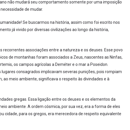
mano não mudará seu comportamento somente por uma imposição
a necessidade de mudar.
 humanidade! Se buscarmos na história, assim como foi escrito nos
nto já vivido por diversas civilizações ao longo da história,
s recorrentes associações entre a natureza e os deuses. Esse povo
picos de montanhas foram associados a Zeus, nascentes as Ninfas,
Ártemis, os campos agrícolas a Deméter e o mar a Poseidon.
ses lugares consagrados implicavam severas punições, pois rompiam
 ao meio ambiente, significava o respeito às divindades e à
ndades gregas. Essa ligação entre os deuses e os elementos da
eio ambiente. A ordem cósmica, por sua vez, era a forma de eles
ou cidade, para os gregos, era merecedora de respeito equivalente