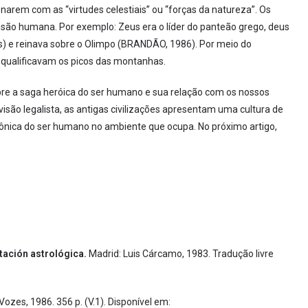
narem com as “virtudes celestiais” ou “forças da natureza”. Os
são humana. Por exemplo: Zeus era o líder do panteão grego, deus
os) e reinava sobre o Olimpo (BRANDÃO, 1986). Por meio do
qualificavam os picos das montanhas.
bre a saga heróica do ser humano e sua relação com os nossos
visão legalista, as antigas civilizações apresentam uma cultura de
nica do ser humano no ambiente que ocupa. No próximo artigo,
tación astrol
ó
gica.
Madrid: Luis Cárcamo, 1983. Tradução livre
 Vozes, 1986. 356 p. (V.1). Disponível em: