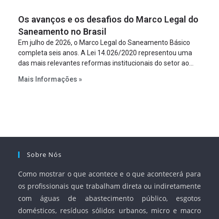
figura é facultativa e sujeita a uma escolha racional de
Os avanços e os desafios do Marco Legal do
projeto a projeto.
Saneamento no Brasil
Em julho de 2026, o Marco Legal do Saneamento Básico
completa seis anos. A Lei 14.026/2020 representou uma
das mais relevantes reformas institucionais do setor ao
estabelecer metas claras para a universalização dos
Mais Informações »
serviços, ampliar a participação da iniciativa privada,
fortalecer o papel regulador da Agência Nacional de Águas
e Saneamento Básico (ANA) e criar mecanismos voltados
à segurança jurídica dos contratos.
Sobre Nós
Como mostrar o que acontece e o que acontecerá para
os profissionais que trabalham direta ou indiretamente
com águas de abastecimento público, esgotos
domésticos, resíduos sólidos urbanos, micro e macro