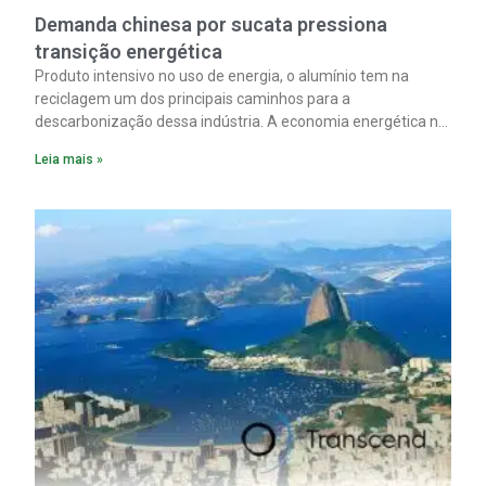
Demanda chinesa por sucata pressiona
transição energética
Produto intensivo no uso de energia, o alumínio tem na
reciclagem um dos principais caminhos para a
descarbonização dessa indústria. A economia energética na
fabricação chega a 95% com o reaproveitamento do
Leia mais »
material. A produção de um alumínio mais limpo, no entanto,
tem esbarrado em dificuldade de acesso ao seu principal
insumo, a sucata, devido, sobretudo, ao interesse chinês
pela matéria-prima.