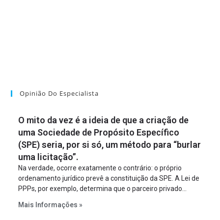
Opinião Do Especialista
O mito da vez é a ideia de que a criação de
uma Sociedade de Propósito Específico
(SPE) seria, por si só, um método para “burlar
uma licitação”.
Na verdade, ocorre exatamente o contrário: o próprio
ordenamento jurídico prevê a constituição da SPE. A Lei de
PPPs, por exemplo, determina que o parceiro privado
constitua uma SPE para implantar e gerir o
Mais Informações »
empreendimento. Ou seja, a suposta “fraude à licitação” é
um requisito legal da operação. Na Lei de Concessões, a