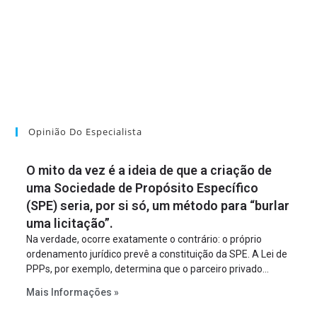
Opinião Do Especialista
O mito da vez é a ideia de que a criação de
uma Sociedade de Propósito Específico
(SPE) seria, por si só, um método para “burlar
uma licitação”.
Na verdade, ocorre exatamente o contrário: o próprio
ordenamento jurídico prevê a constituição da SPE. A Lei de
PPPs, por exemplo, determina que o parceiro privado
constitua uma SPE para implantar e gerir o
Mais Informações »
empreendimento. Ou seja, a suposta “fraude à licitação” é
um requisito legal da operação. Na Lei de Concessões, a