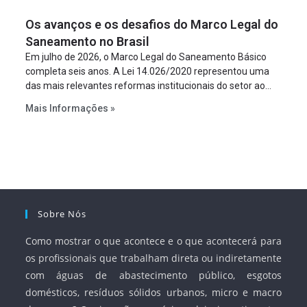
figura é facultativa e sujeita a uma escolha racional de
Os avanços e os desafios do Marco Legal do
projeto a projeto.
Saneamento no Brasil
Em julho de 2026, o Marco Legal do Saneamento Básico
completa seis anos. A Lei 14.026/2020 representou uma
das mais relevantes reformas institucionais do setor ao
estabelecer metas claras para a universalização dos
Mais Informações »
serviços, ampliar a participação da iniciativa privada,
fortalecer o papel regulador da Agência Nacional de Águas
e Saneamento Básico (ANA) e criar mecanismos voltados
à segurança jurídica dos contratos.
Sobre Nós
Como mostrar o que acontece e o que acontecerá para
os profissionais que trabalham direta ou indiretamente
com águas de abastecimento público, esgotos
domésticos, resíduos sólidos urbanos, micro e macro