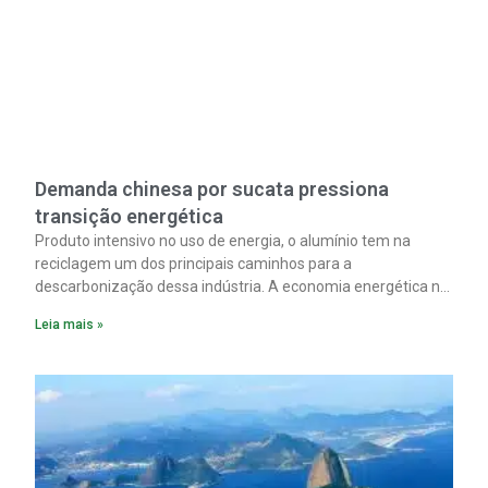
Demanda chinesa por sucata pressiona
transição energética
Produto intensivo no uso de energia, o alumínio tem na
reciclagem um dos principais caminhos para a
descarbonização dessa indústria. A economia energética na
fabricação chega a 95% com o reaproveitamento do
Leia mais »
material. A produção de um alumínio mais limpo, no entanto,
tem esbarrado em dificuldade de acesso ao seu principal
insumo, a sucata, devido, sobretudo, ao interesse chinês
pela matéria-prima.