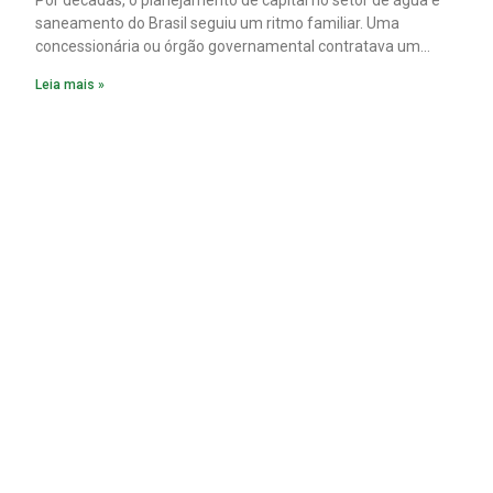
Por décadas, o planejamento de capital no setor de água e
saneamento do Brasil seguiu um ritmo familiar. Uma
concessionária ou órgão governamental contratava um
plano diretor.
Leia mais »