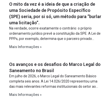
O mito da vez é a ideia de que a criação de
uma Sociedade de Propósito Específico
(SPE) seria, por si só, um método para “burlar
uma licitação”.
Na verdade, ocorre exatamente o contrário: o próprio
ordenamento jurídico prevê a constituição da SPE. A Lei de
PPPs, por exemplo, determina que o parceiro privado
constitua uma SPE para implantar e gerir o
Mais Informações »
empreendimento. Ou seja, a suposta “fraude à licitação” é
um requisito legal da operação. Na Lei de Concessões, a
figura é facultativa e sujeita a uma escolha racional de
Os avanços e os desafios do Marco Legal do
projeto a projeto.
Saneamento no Brasil
Em julho de 2026, o Marco Legal do Saneamento Básico
completa seis anos. A Lei 14.026/2020 representou uma
das mais relevantes reformas institucionais do setor ao
estabelecer metas claras para a universalização dos
Mais Informações »
serviços, ampliar a participação da iniciativa privada,
fortalecer o papel regulador da Agência Nacional de Águas
e Saneamento Básico (ANA) e criar mecanismos voltados