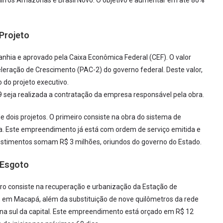
irros Amazonas e Brasil Novo. O objetivo é aumentar em até 80%
Projeto
panhia e aprovado pela Caixa Econômica Federal (CEF). O valor
leração de Crescimento (PAC-2) do governo federal. Deste valor,
 do projeto executivo.
9 seja realizada a contratação da empresa responsável pela obra.
dois projetos. O primeiro consiste na obra do sistema de
a. Este empreendimento já está com ordem de serviço emitida e
vestimentos somam R$ 3 milhões, oriundos do governo do Estado.
Esgoto
eiro consiste na recuperação e urbanização da Estação de
s, em Macapá, além da substituição de nove quilômetros da rede
na sul da capital. Este empreendimento está orçado em R$ 12