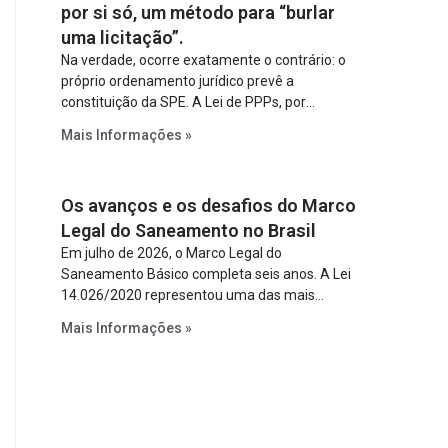
por si só, um método para “burlar
uma licitação”.
Na verdade, ocorre exatamente o contrário: o
próprio ordenamento jurídico prevê a
constituição da SPE. A Lei de PPPs, por
exemplo, determina que o parceiro privado
Mais Informações »
constitua uma SPE para implantar e gerir o
empreendimento. Ou seja, a suposta “fraude à
licitação” é um requisito legal da operação. Na
Os avanços e os desafios do Marco
Lei de Concessões, a figura é facultativa e
sujeita a uma escolha racional de projeto a
Legal do Saneamento no Brasil
projeto.
Em julho de 2026, o Marco Legal do
Saneamento Básico completa seis anos. A Lei
14.026/2020 representou uma das mais
relevantes reformas institucionais do setor ao
Mais Informações »
estabelecer metas claras para a
universalização dos serviços, ampliar a
participação da iniciativa privada, fortalecer o
papel regulador da Agência Nacional de Águas
e Saneamento Básico (ANA) e criar
mecanismos voltados à segurança jurídica dos