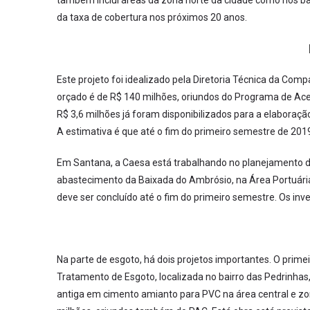
também inclui áreas da zona norte da cidade como nos ba
da taxa de cobertura nos próximos 20 anos.
Este projeto foi idealizado pela Diretoria Técnica da Com
orçado é de R$ 140 milhões, oriundos do Programa de Ace
R$ 3,6 milhões já foram disponibilizados para a elaboração
A estimativa é que até o fim do primeiro semestre de 201
Em Santana, a Caesa está trabalhando no planejamento de 
abastecimento da Baixada do Ambrósio, na Área Portuári
deve ser concluído até o fim do primeiro semestre. Os in
Na parte de esgoto, há dois projetos importantes. O prim
Tratamento de Esgoto, localizada no bairro das Pedrinha
antiga em cimento amianto para PVC na área central e zo