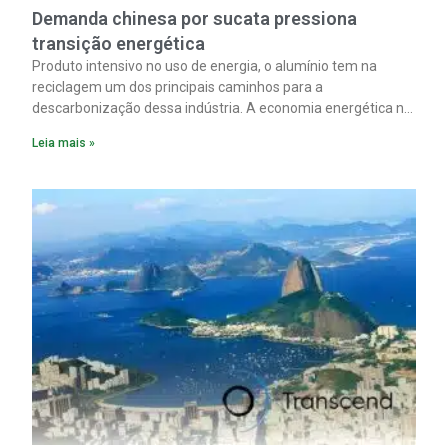
Demanda chinesa por sucata pressiona
transição energética
Produto intensivo no uso de energia, o alumínio tem na
reciclagem um dos principais caminhos para a
descarbonização dessa indústria. A economia energética na
fabricação chega a 95% com o reaproveitamento do
Leia mais »
material. A produção de um alumínio mais limpo, no entanto,
tem esbarrado em dificuldade de acesso ao seu principal
insumo, a sucata, devido, sobretudo, ao interesse chinês
pela matéria-prima.