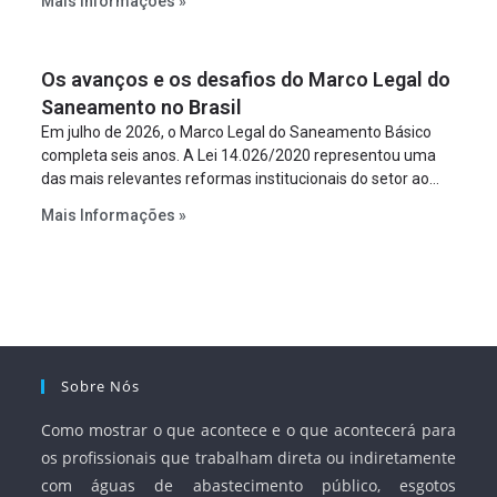
Mais Informações »
empreendimento. Ou seja, a suposta “fraude à licitação” é
um requisito legal da operação. Na Lei de Concessões, a
figura é facultativa e sujeita a uma escolha racional de
Os avanços e os desafios do Marco Legal do
projeto a projeto.
Saneamento no Brasil
Em julho de 2026, o Marco Legal do Saneamento Básico
completa seis anos. A Lei 14.026/2020 representou uma
das mais relevantes reformas institucionais do setor ao
estabelecer metas claras para a universalização dos
Mais Informações »
serviços, ampliar a participação da iniciativa privada,
fortalecer o papel regulador da Agência Nacional de Águas
e Saneamento Básico (ANA) e criar mecanismos voltados
à segurança jurídica dos contratos.
Sobre Nós
Como mostrar o que acontece e o que acontecerá para
os profissionais que trabalham direta ou indiretamente
com águas de abastecimento público, esgotos