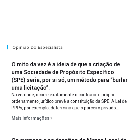
Opinião Do Especialista
O mito da vez é a ideia de que a criação de
uma Sociedade de Propósito Específico
(SPE) seria, por si só, um método para “burlar
uma licitação”.
Na verdade, ocorre exatamente o contrário: o próprio
ordenamento jurídico prevê a constituição da SPE. A Lei de
PPPs, por exemplo, determina que o parceiro privado
constitua uma SPE para implantar e gerir o
Mais Informações »
empreendimento. Ou seja, a suposta “fraude à licitação” é
um requisito legal da operação. Na Lei de Concessões, a
figura é facultativa e sujeita a uma escolha racional de