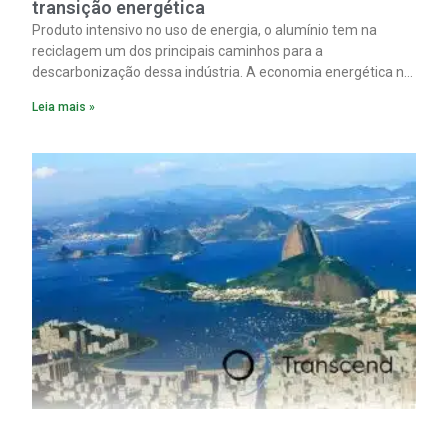
transição energética
Produto intensivo no uso de energia, o alumínio tem na
reciclagem um dos principais caminhos para a
descarbonização dessa indústria. A economia energética na
fabricação chega a 95% com o reaproveitamento do
Leia mais »
material. A produção de um alumínio mais limpo, no entanto,
tem esbarrado em dificuldade de acesso ao seu principal
insumo, a sucata, devido, sobretudo, ao interesse chinês
pela matéria-prima.