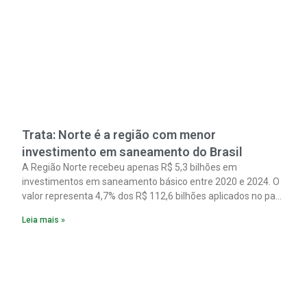
Trata: Norte é a região com menor
investimento em saneamento do Brasil
A Região Norte recebeu apenas R$ 5,3 bilhões em
investimentos em saneamento básico entre 2020 e 2024. O
valor representa 4,7% dos R$ 112,6 bilhões aplicados no país
no período. Os dados são de um estudo do Instituto Trata
Leia mais »
Brasil em parceria com a GO Associados.