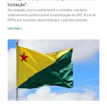
licitação”.
Na verdade, ocorre exatamente o contrário: o próprio
ordenamento jurídico prevê a constituição da SPE. A Lei de
PPPs, por exemplo, determina que o parceiro privado
constitua uma SPE para implantar e gerir o
Leia mais »
empreendimento. Ou seja, a suposta “fraude à licitação” é
um requisito legal da operação. Na Lei de Concessões, a
figura é facultativa e sujeita a uma escolha racional de
projeto a projeto.