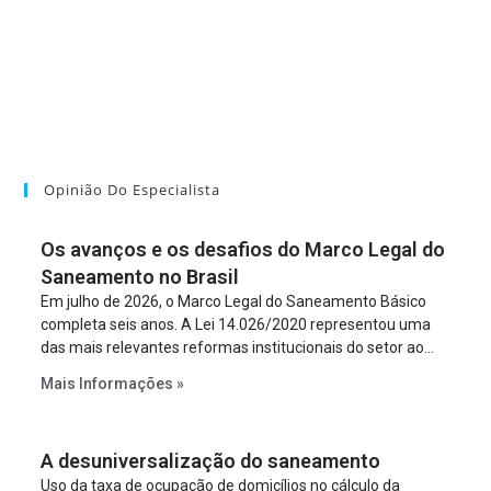
Opinião Do Especialista
Os avanços e os desafios do Marco Legal do
Saneamento no Brasil
Em julho de 2026, o Marco Legal do Saneamento Básico
completa seis anos. A Lei 14.026/2020 representou uma
das mais relevantes reformas institucionais do setor ao
estabelecer metas claras para a universalização dos
Mais Informações »
serviços, ampliar a participação da iniciativa privada,
fortalecer o papel regulador da Agência Nacional de Águas
e Saneamento Básico (ANA) e criar mecanismos voltados
A desuniversalização do saneamento
à segurança jurídica dos contratos.
Uso da taxa de ocupação de domicílios no cálculo da